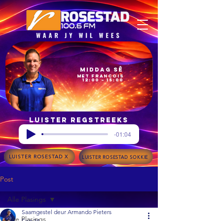
Middag Sê
met Francois
12:00 – 15:00
Luister regstreeks
-01:04
LUISTER ROSESTAD X
LUISTER ROSESTAD SOKKIE
Post
Alle Plasings
Saamgestel deur Armando Pieters
Alle Plasings
Feb 24