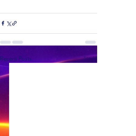
See All
Recent Posts