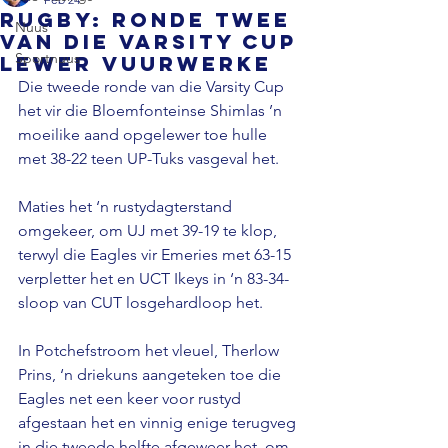
RUGBY: Ronde twee
Nuus
van die Varsity Cup
Sportnuus
lewer vuurwerke
Die tweede ronde van die Varsity Cup 
het vir die Bloemfonteinse Shimlas ’n 
moeilike aand opgelewer toe hulle 
met 38-22 teen UP-Tuks vasgeval het.
Maties het ‘n rustydagterstand 
omgekeer, om UJ met 39-19 te klop, 
terwyl die Eagles vir Emeries met 63-15 
verpletter het en UCT Ikeys in ‘n 83-34-
sloop van CUT losgehardloop het.
In Potchefstroom het vleuel, Therlow 
Prins, ‘n driekuns aangeteken toe die 
Eagles net een keer voor rustyd 
afgestaan het en vinnig enige terugveg 
in die tweede helfte afgeweer het, om 