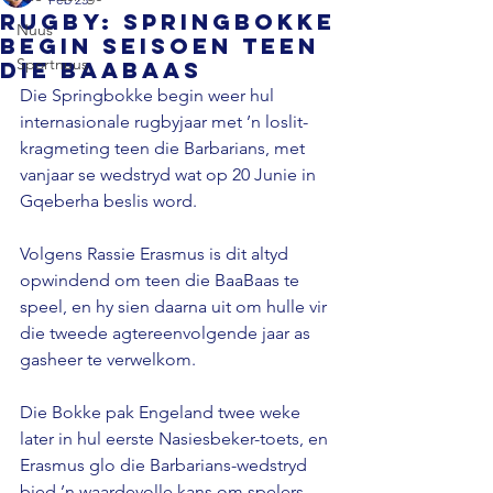
RUGBY: Springbokke
Nuus
begin seisoen teen
Sportnuus
die BaaBaas
Die Springbokke begin weer hul 
internasionale rugbyjaar met ’n loslit-
kragmeting teen die Barbarians, met 
vanjaar se wedstryd wat op 20 Junie in 
Gqeberha beslis word.
Volgens Rassie Erasmus is dit altyd 
opwindend om teen die BaaBaas te 
speel, en hy sien daarna uit om hulle vir 
die tweede agtereenvolgende jaar as 
gasheer te verwelkom.
Die Bokke pak Engeland twee weke 
later in hul eerste Nasiesbeker-toets, en 
Erasmus glo die Barbarians-wedstryd 
bied ’n waardevolle kans om spelers 