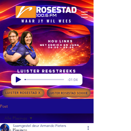
Hou Links
met Enriko en Jana
06:00 – 09:00
Luister regstreeks
-01:04
LUISTER ROSESTAD X
LUISTER ROSESTAD SOKKIE
Post
Alle Plasings
Saamgestel deur Armando Pieters
Alle Plasings
Feb 25