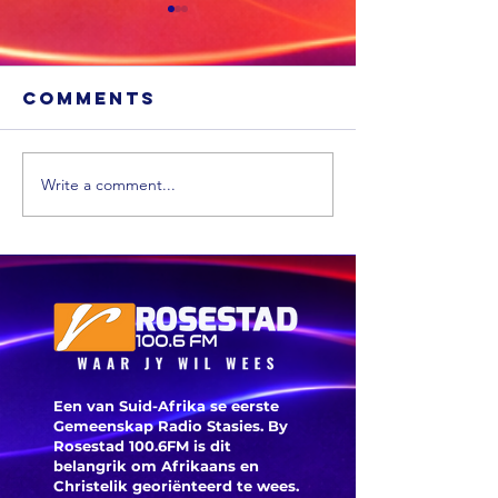
Comments
Write a comment...
OGGEND SPORT:
Die Bokke
MIDDAG 
verwelkom
BokSmar
sleutelspelers
verster
terug,
spelersv
Pakistan neem
Tunnicli
beheer en Die
inspiree
Red Bull Agri-
oorwinn
Een van Suid-Afrika se eerste
Grit-kompetisie
Eala en 
Gemeenskap Radio Stasies. By
Rosestad 100.6FM is dit
gaan
mylpaal
belangrik om Afrikaans en
plaasvernuf
Christelik georiënteerd te
wees.