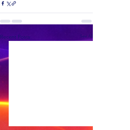
See All
Recent Posts