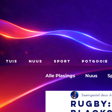
TUIS
NUUS
SPORT
POTGOOIE
Alle Plasings
Nuus
S
Saamgestel deur A
RUGBY: