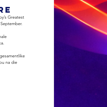
re
y’s Greatest 
2 September.
nale 
ka.
 gesamentlike 
ou na die 