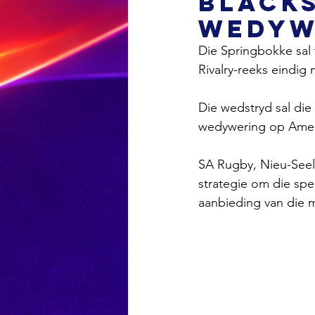
Blacks
wedyw
Die Springbokke sal 
Rivalry-reeks eindig 
Die wedstryd sal die
wedywering op Ameri
SA Rugby, Nieu-Seel
strategie om die spel
aanbieding van die 