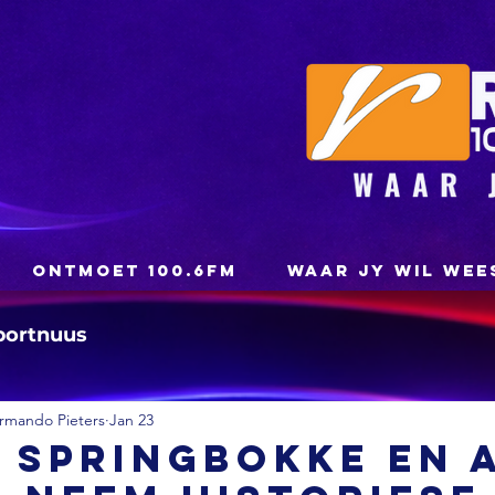
ONTMOET 100.6FM
WAAR JY WIL WEE
portnuus
rmando Pieters
Jan 23
 Springbokke en 