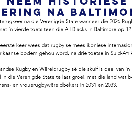
 neem historiese
ering na Baltimo
terugkeer na die Verenigde State wanneer die 2026 Rugb
met ‘n vierde toets teen die All Blacks in Baltimore op 1
 eerste keer wees dat rugby se mees ikoniese internasio
kaanse bodem gehou word, na drie toetse in Suid-Afri
andse Rugby en Wêreldrugby sê die skuif is deel van ‘n
 in die Verenigde State te laat groei, met die land wat b
mans- en vrouerugbywêreldbekers in 2031 en 2033.