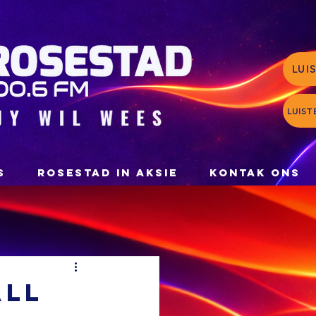
LUI
LUIST
S
ROSESTAD IN AKSIE
KONTAK ONS
All