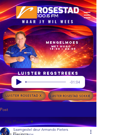
Mengelmoes
met Hugo
18:00 – 22:00
Luister regstreeks
-01:04
LUISTER ROSESTAD X
LUISTER ROSESTAD SOKKIE
Post
Alle Plasings
Saamgestel deur Armando Pieters
Alle Plasings
Nov 19, 2024