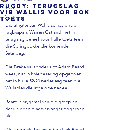
RUGBY: Terugslag
Nuus
vir Wallis voor Bok
Sportnuus
Toets
Die afrigter van Wallis se nasionale 
rugbyspan, Warren Gatland, het ‘n 
terugslag beleef voor hulle toets teen 
die Springbokke die komende 
Saterdag.

Die Drake sal sonder slot Adam Beard 
wees, wat ‘n kniebesering opgedoen 
het in hulle 52-20 nederlaag teen die 
Wallabies die afgelope naweek.

Beard is vrygestel van die groep en 
daar is geen plaasvervanger opgeroep 
nie.

Dit is nog nie bevestig hoe lank Beard 