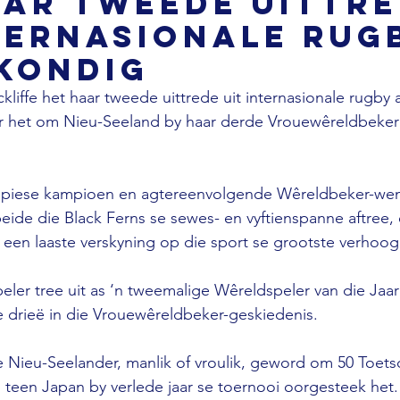
aar tweede uittr
ternasionale rug
kondig
iffe het haar tweede uittrede uit internasionale rugby
r het om Nieu-Seeland by haar derde Vrouewêreldbeker v
mpiese kampioen en agtereenvolgende Wêreldbeker-wen
eide die Black Ferns se sewes- en vyftienspanne aftree, e
r een laaste verskyning op die sport se grootste verhoog
peler tree uit as ‘n tweemalige Wêreldspeler van die Jaa
e drieë in die Vrouewêreldbeker-geskiedenis.
e Nieu-Seelander, manlik of vroulik, geword om 50 Toetsd
 teen Japan by verlede jaar se toernooi oorgesteek het.