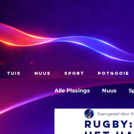
TUIS
NUUS
SPORT
POTGOOIE
Alle Plasings
Nuus
S
Saamgestel deur A
RUGBY