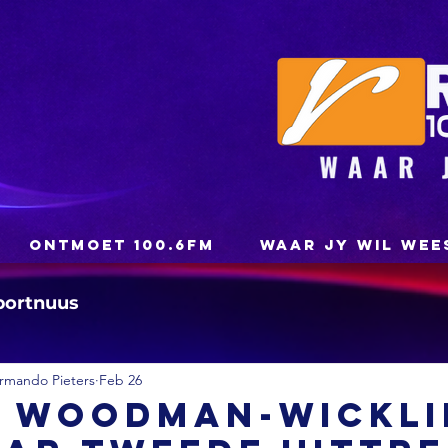
ONTMOET 100.6FM
WAAR JY WIL WEE
portnuus
rmando Pieters
Feb 26
: Woodman-Wickli