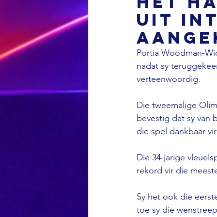
het h
uit in
aange
Portia Woodman-Wickl
nadat sy teruggekee
verteenwoordig.
Die tweemalige Oli
bevestig dat sy van b
die spel dankbaar vi
Die 34-jarige vleuels
rekord vir die meest
Sy het ook die eerst
toe sy die wenstreep