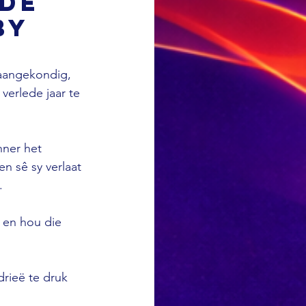
ede
by
 aangekondig, 
erlede jaar te 
ner het 
n sê sy verlaat 
.
r en hou die 
rieë te druk 