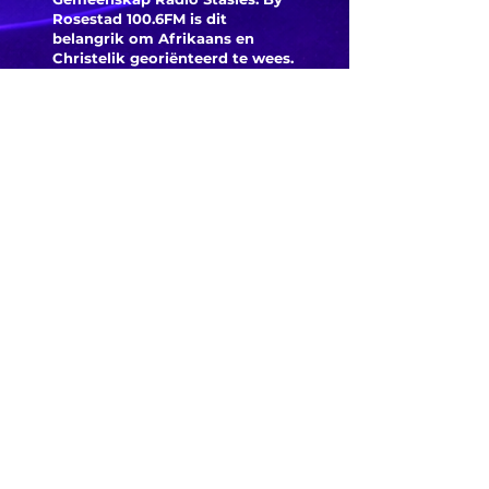
Hundred
opwindende
Rosestad 100.6FM is dit
Arteta e
begin by die
belangrik om Afrikaans en
Christelik georiënteerd te
wees.
reaksie
nasionale
'n Gemeenskap Radio Stasie vir
nadat
netbal
die gemeenskap van
Norgaar
Bloemfontein.
kampioenskap
Everton
Maak
aanslui
Kontak
Besoek ons