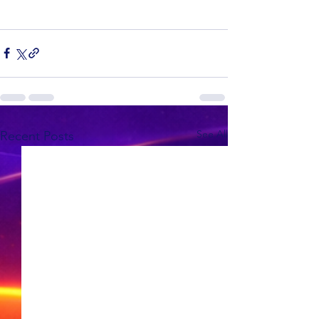
See All
Recent Posts