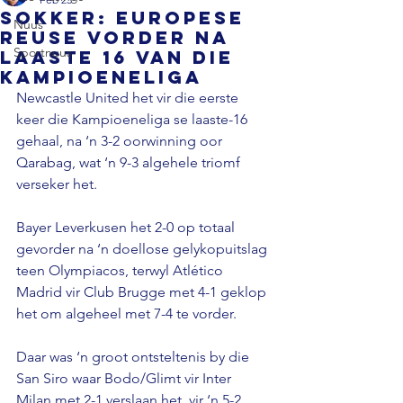
SOKKER: Europese
Nuus
reuse vorder na
Sportnuus
laaste 16 van die
Kampioeneliga
Newcastle United het vir die eerste 
keer die Kampioeneliga se laaste-16 
gehaal, na ‘n 3-2 oorwinning oor 
Qarabag, wat ‘n 9-3 algehele triomf 
verseker het.
Bayer Leverkusen het 2-0 op totaal 
gevorder na ‘n doellose gelykopuitslag 
teen Olympiacos, terwyl Atlético 
Madrid vir Club Brugge met 4-1 geklop 
het om algeheel met 7-4 te vorder.
Daar was ‘n groot ontsteltenis by die 
San Siro waar Bodo/Glimt vir Inter 
Milan met 2-1 verslaan het, vir ‘n 5-2 