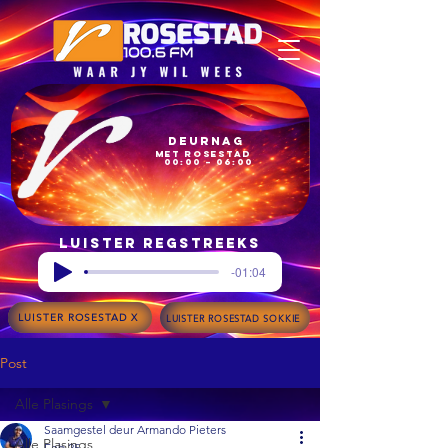
Deurnag
met Rosestad
00:00 – 06:00
Luister regstreeks
-01:04
LUISTER ROSESTAD X
LUISTER ROSESTAD SOKKIE
Post
Alle Plasings
Saamgestel deur Armando Pieters
Alle Plasings
Feb 25