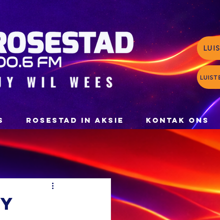
LUI
LUIST
S
ROSESTAD IN AKSIE
KONTAK ONS
ty