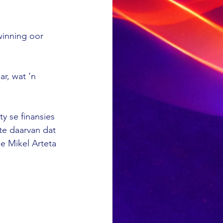
e
winning oor 
ar, wat ‘n 
y se finansies 
te daarvan dat 
oe Mikel Arteta 