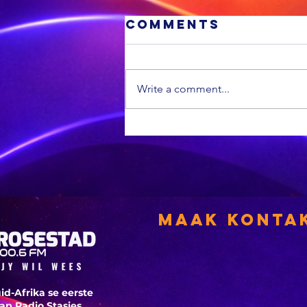
Comments
Write a comment...
MIDDAG SPORT:
Die All Blacks
se terugkeer
laat ‘n ou
rugbytradisie
herleef, dit is
Maak Konta
weer
Curriebeker-
tyd, en SA mik
vir sterk
id-Afrika se eerste
vertonings
p Radio Stasies.