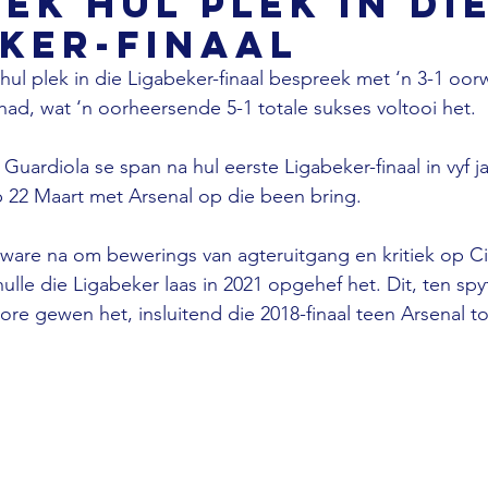
ek hul plek in di
ker-finaal
hul plek in die Ligabeker-finaal bespreek met ‘n 3-1 oor
had, wat ‘n oorheersende 5-1 totale sukses voltooi het.
 Guardiola se span na hul eerste Ligabeker-finaal in vyf ja
22 Maart met Arsenal op die been bring.
rware na om bewerings van agteruitgang en kritiek op Cit
ulle die Ligabeker laas in 2021 opgehef het. Dit, ten spy
evore gewen het, insluitend die 2018-finaal teen Arsenal t