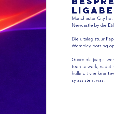
bespre
Ligabe
Manchester City het 
Newcastle by die Eti
Die uitslag stuur Pep
Wembley-botsing op 
Guardiola jaag silwe
teen te werk, nadat h
hulle dit vier keer t
sy assistent was.