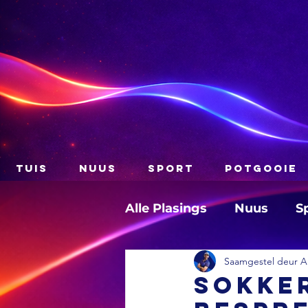
TUIS
NUUS
SPORT
POTGOOIE
Alle Plasings
Nuus
S
Saamgestel deur A
SOKKE