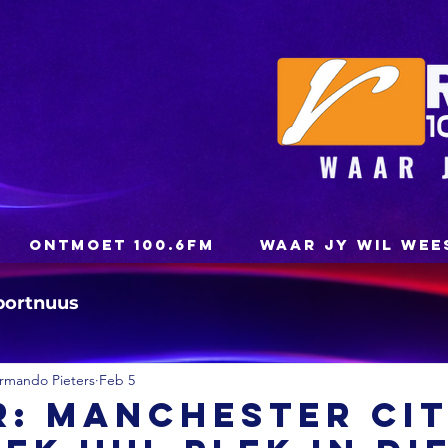
ONTMOET 100.6FM
WAAR JY WIL WEE
portnuus
rmando Pieters
Feb 5
R: Manchester Ci