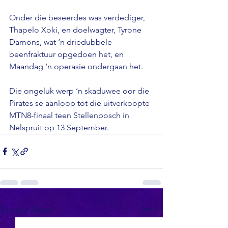
Onder die beseerdes was verdediger, 
Thapelo Xoki, en doelwagter, Tyrone 
Damons, wat ‘n driedubbele 
beenfraktuur opgedoen het, en 
Maandag ‘n operasie ondergaan het.

Die ongeluk werp ‘n skaduwee oor die 
Pirates se aanloop tot die uitverkoopte 
MTN8-finaal teen Stellenbosch in 
Nelspruit op 13 September.
See All
Recent Posts