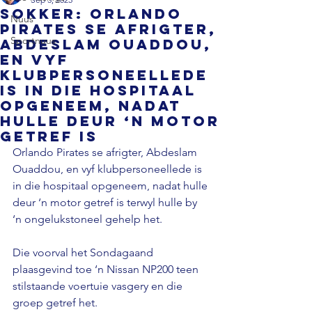
SOKKER: Orlando
Nuus
Pirates se afrigter,
Sportnuus
Abdeslam Ouaddou,
en vyf
klubpersoneellede
is in die hospitaal
opgeneem, nadat
hulle deur ‘n motor
getref is
Orlando Pirates se afrigter, Abdeslam 
Ouaddou, en vyf klubpersoneellede is 
in die hospitaal opgeneem, nadat hulle 
deur ‘n motor getref is terwyl hulle by 
‘n ongelukstoneel gehelp het.

Die voorval het Sondagaand 
plaasgevind toe ‘n Nissan NP200 teen 
stilstaande voertuie vasgery en die 
groep getref het.
