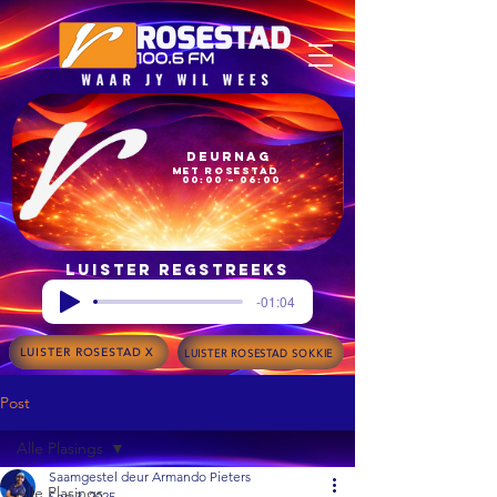
Deurnag
met Rosestad
00:00 – 06:00
Luister regstreeks
-01:04
LUISTER ROSESTAD X
LUISTER ROSESTAD SOKKIE
Post
Alle Plasings
Saamgestel deur Armando Pieters
Alle Plasings
Sep 3, 2025