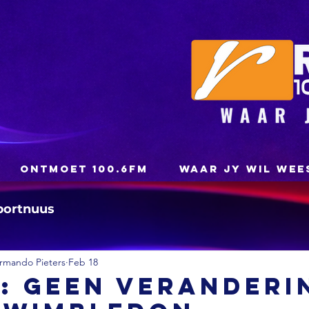
ONTMOET 100.6FM
WAAR JY WIL WEE
portnuus
rmando Pieters
Feb 18
: Geen veranderi