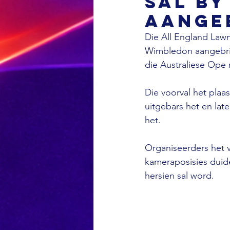
sal b
aange
Die All England Law
Wimbledon aangebrin
die Australiese Ope 
Die voorval het plaas
uitgebars het en lat
het.
Organiseerders het vo
kameraposisies duid
hersien sal word.