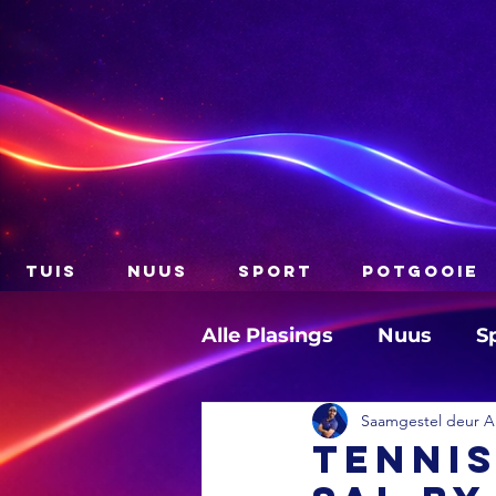
TUIS
NUUS
SPORT
POTGOOIE
Alle Plasings
Nuus
S
Saamgestel deur A
TENNIS