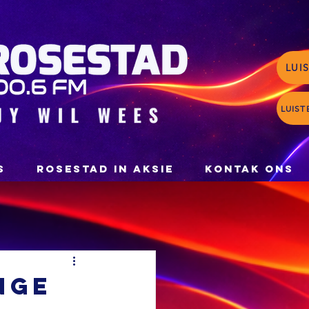
LUI
LUIST
S
ROSESTAD IN AKSIE
KONTAK ONS
nge