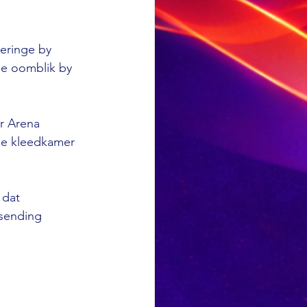
eringe by 
de oomblik by 
er Arena 
die kleedkamer 
 dat 
sending 