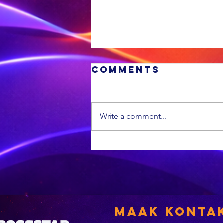
Comments
Write a comment...
RUGBY: Die Bok
behaal hul 12d
agtereenvolge
oorwinning
Maak Konta