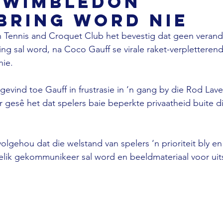
y Wimbledon
bring word nie
n Tennis and Croquet Club het bevestig dat geen verand
g sal word, na Coco Gauff se virale raket-verpletteren
nie.
gevind toe Gauff in frustrasie in ‘n gang by die Rod Lav
er gesê het dat spelers baie beperkte privaatheid buite 
lgehou dat die welstand van spelers ‘n prioriteit bly en
elik gekommunikeer sal word en beeldmateriaal voor uit