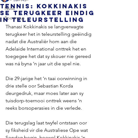
TENNIS: Kokkinakis
Nuus
se terugkeer eindig
Sportnuus
in teleurstelling
Thanasi Kokkinakis se langverwagte 
terugkeer het in teleurstelling geëindig 
nadat die Australiër hom aan die 
Adelaide International onttrek het en 
toegegee het dat sy skouer nie gereed 
was ná byna ‘n jaar uit die spel nie.
Die 29-jarige het ‘n taai oorwinning in 
drie stelle oor Sebastian Korda 
deurgedruk, maar moes later aan sy 
tuisdorp-toernooi onttrek weens ‘n 
reeks borsoperasies in die verlede.
Die terugslag laat twyfel ontstaan ​​oor 
sy fiksheid vir die Australiese Ope wat 
Sondag begin, hoewel Kokkinakis ‘n 