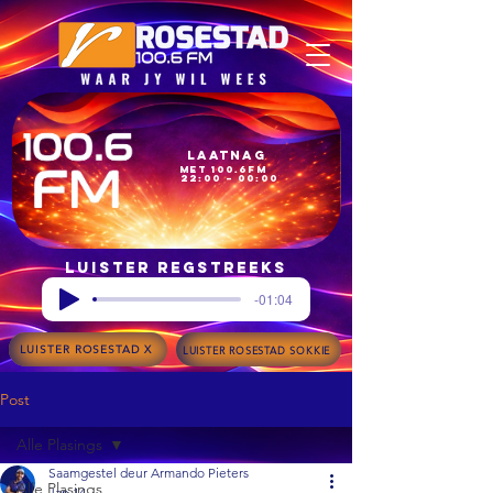
Laatnag
met 100.6FM
22:00 – 00:00
Luister regstreeks
-01:04
LUISTER ROSESTAD X
LUISTER ROSESTAD SOKKIE
Post
Alle Plasings
Saamgestel deur Armando Pieters
Alle Plasings
Jan 14