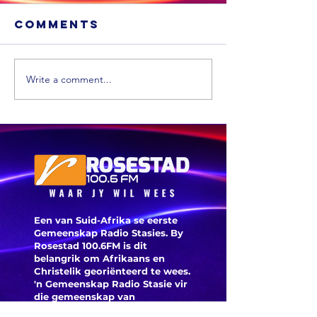
Comments
Write a comment...
MIDDAG
OGGEND
SPORT:
SPORT: Die
Feinberg
Springbokke
Mngome
kry ‘n
sien uit 
hupstoot,
sy teru
SA20-spanne
na die B
neem vorm
Markra
aan en daar
Een van Suid-Afrika se eerste
verlaat
was ‘n
Gemeenskap Radio Stasies. By
Hundred
opwindende
Rosestad 100.6FM is dit
Arteta e
begin by die
belangrik om Afrikaans en
Christelik georiënteerd te
wees.
reaksie
nasionale
'n Gemeenskap Radio Stasie vir
nadat
netbal
die gemeenskap van
Norgaar
Bloemfontein.
kampioenskap