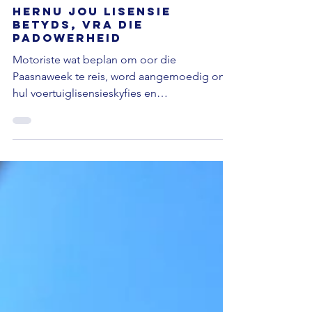
Nuus
Hernu jou lisensie
betyds, vra die
padowerheid
Motoriste wat beplan om oor die
Paasnaweek te reis, word aangemoedig om
hul voertuiglisensieskyfies en
bestuurslisensiekaarte voor die einde van
Maart te hernu. Die
Padverkeersbestuurskorporasie sê Natis-data
toon dat meer as 700 000
voertuiglisensieskyfies en meer as 200 000
bestuurslisensiekaarte landwyd sal verval.
Gauteng is die provinsie wat die meeste
geraak word. Die
Padverkeersbestuurskorporasie se Simon
Zwane sê motoriste kan voertuiglisensies
aanlyn hernu deur die N