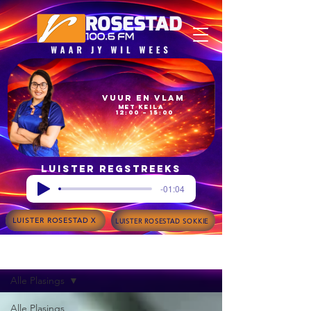
Vuur en Vlam
met Keila
12:00 – 15:00
Luister regstreeks
-01:04
LUISTER ROSESTAD X
LUISTER ROSESTAD SOKKIE
Blog
Alle Plasings
Alle Plasings