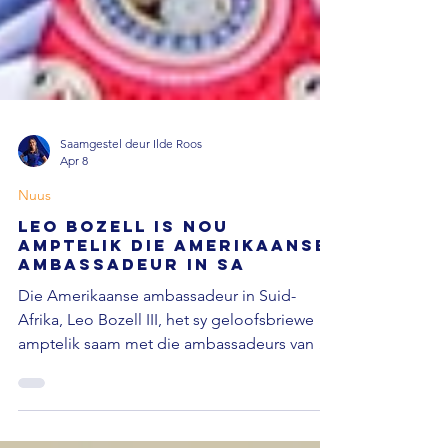
Saamgestel deur Ilde Roos
Apr 8
Nuus
Leo Bozell is nou
amptelik die Amerikaanse
ambassadeur in SA
Die Amerikaanse ambassadeur in Suid-
Afrika, Leo Bozell III, het sy geloofsbriewe
amptelik saam met die ambassadeurs van 19
ander lande aan president Cyril Ramaphosa
oorhandig. Netwerk24 berig Ramaphosa het
Woensdag by die presidensiële gastehuis in