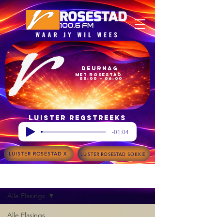
Deurnag
met Rosestad
00:00 – 06:00
Luister regstreeks
-01:04
LUISTER ROSESTAD X
LUISTER ROSESTAD SOKKIE
Blog
Alle Plasings
Alle Plasings