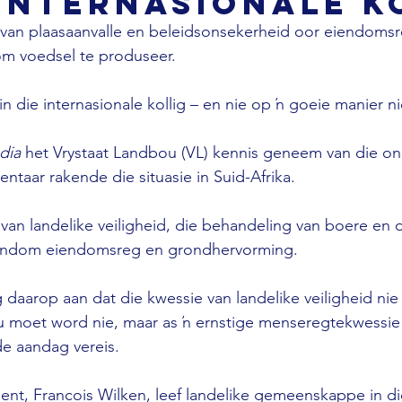
 internasionale k
s van plaasaanvalle en beleidsonsekerheid oor eiendom
om voedsel te produseer. 
 in die internasionale kollig – en nie op ŉ goeie manier ni
dia
 het Vrystaat Landbou (VL) kennis geneem van die on
ntaar rakende die situasie in Suid-Afrika. 
 van landelike veiligheid, die behandeling van boere en d
ndom eiendomsreg en grondhervorming. 
 daarop aan dat die kwessie van landelike veiligheid nie 
u moet word nie, maar as ŉ ernstige menseregtekwessie 
e aandag vereis. 
ent, Francois Wilken, leef landelike gemeenskappe in die