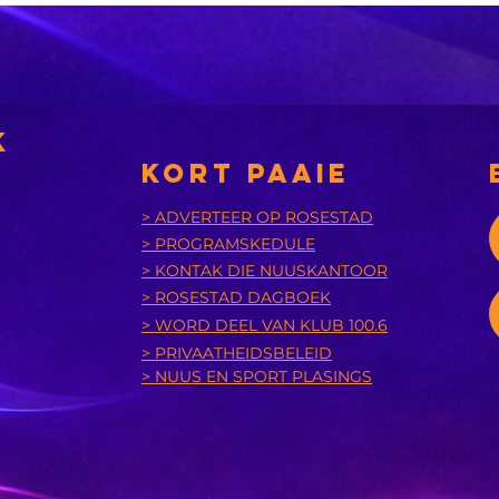
eers in 2031 'n
nuwe
nsies
munisipaliteit
‘A
bu
k
is
KORT PAAIE
> ADVERTEER OP ROSESTAD
> PROGRAMSKEDULE
> KONTAK DIE NUUSKANTOOR
> ROSESTAD DAGBOEK
> WORD DEEL VAN KLUB 100.6
> PRIVAATHEIDSBELEID
> NUUS EN SPORT PLASINGS