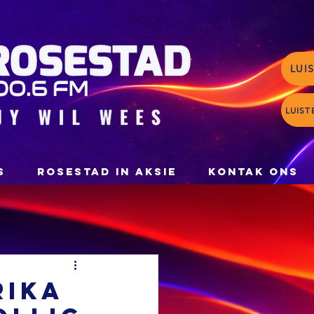
LUI
LUIST
S
ROSESTAD IN AKSIE
KONTAK ONS
rika