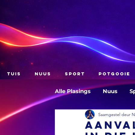
TUIS
NUUS
SPORT
POTGOOIE
Alle Plasings
Nuus
S
Saamgestel deur Na
Aanval