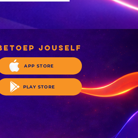
NC-
rgemeesterskandidate
 deeglik gekeur’
betoep jouself
APP STORE
PLAY STORE