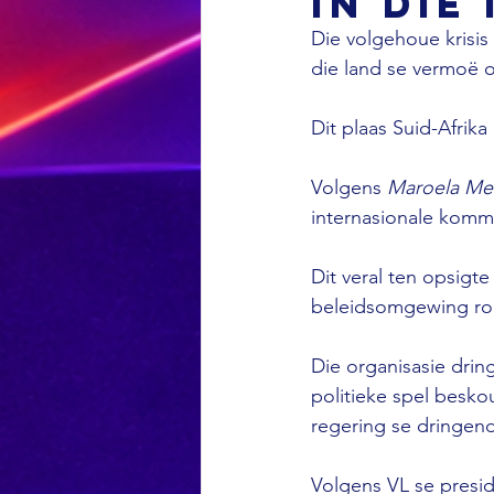
in die
Die volgehoue krisi
die land se vermoë 
Dit plaas Suid-Afrika
Volgens 
Maroela Me
internasionale komme
Dit veral ten opsigte
beleidsomgewing ro
Die organisasie dring
politieke spel besko
regering se dringend
Volgens VL se presid