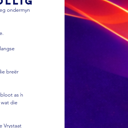
ollig
sreg ondermyn 
e. 
langse 
ie breër 
bloot as ŉ 
wat die 
 Vrystaat 