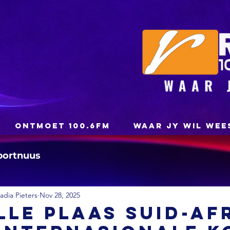
ONTMOET 100.6FM
WAAR JY WIL WEE
portnuus
dia Pieters
Nov 28, 2025
le plaas Suid-Af