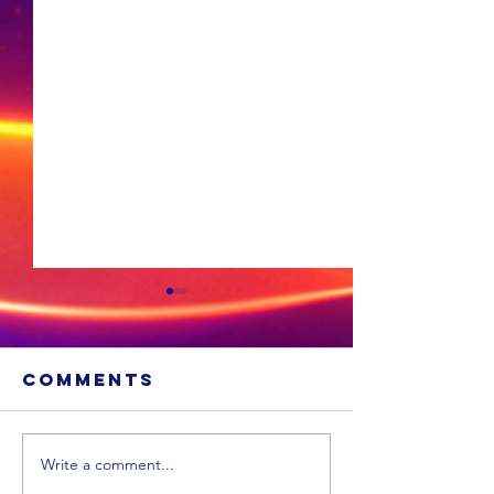
Comments
Write a comment...
Sneeu word
'n Ligte