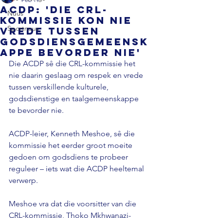
ACDP: 'die CRL-
Nuus
kommissie kon nie
Sportnuus
vrede tussen
godsdiensgemeensk
appe bevorder nie'
Die ACDP sê die CRL-kommissie het 
nie daarin geslaag om respek en vrede 
tussen verskillende kulturele, 
godsdienstige en taalgemeenskappe 
te bevorder nie. 
ACDP-leier, Kenneth Meshoe, sê die 
kommissie het eerder groot moeite 
gedoen om godsdiens te probeer 
reguleer – iets wat die ACDP heeltemal 
verwerp. 
Meshoe vra dat die voorsitter van die 
CRL-kommissie, Thoko Mkhwanazi-