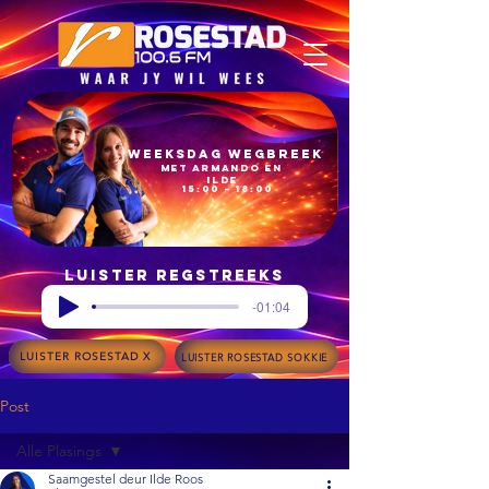
Weeksdag Wegbreek
met Armando en
Ilde
15:00 – 18:00
Luister regstreeks
-01:04
LUISTER ROSESTAD X
LUISTER ROSESTAD SOKKIE
Post
Alle Plasings
Saamgestel deur Ilde Roos