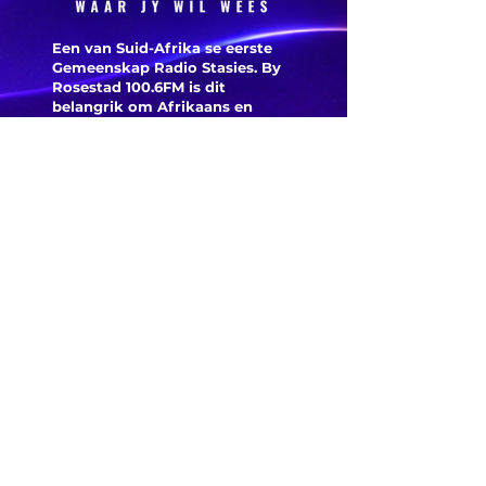
Een van Suid-Afrika se eerste
Gemeenskap Radio Stasies. By
Rosestad 100.6FM is dit
belangrik om Afrikaans en
Christelik georiënteerd te
wees.
'n Gemeenskap Radio Stasie vir
die gemeenskap van
Bloemfontein.
Maak
Kontak
Besoek ons