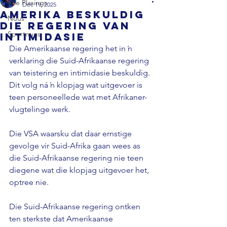
Alle Plasings
Dec 19, 2025
Amerika beskuldig
Nuus
die regering van
Sportnuus
intimidasie
Die Amerikaanse regering het in ŉ 
verklaring die Suid-Afrikaanse regering 
van teistering en intimidasie beskuldig. 
Dit volg ná ŉ klopjag wat uitgevoer is 
teen personeellede wat met Afrikaner-
vlugtelinge werk. 
Die VSA waarsku dat daar ernstige 
gevolge vir Suid-Afrika gaan wees as 
die Suid-Afrikaanse regering nie teen 
diegene wat die klopjag uitgevoer het, 
optree nie. 
Die Suid-Afrikaanse regering ontken 
ten sterkste dat Amerikaanse 