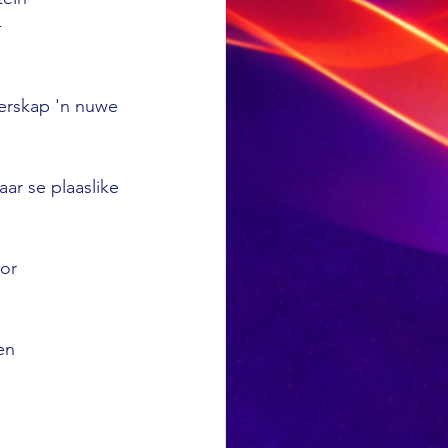
-
ierskap 'n nuwe 
ar se plaaslike 
or 
en 