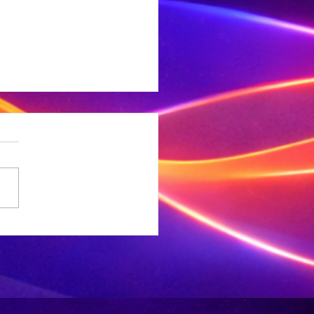
 Ligte
rdbewing
ef Welkom