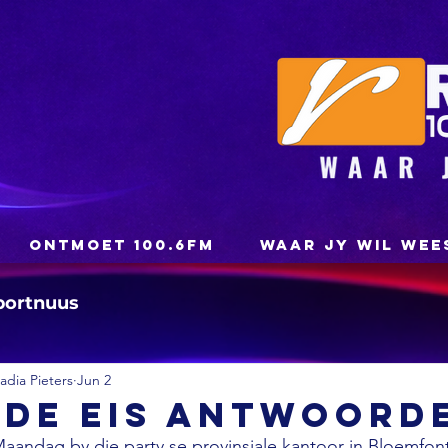
ONTMOET 100.6FM
WAAR JY WIL WEE
portnuus
dia Pieters
Jun 2
ede eis antwoord
aandag by die party se provinsiale kantoor in Bloemfont