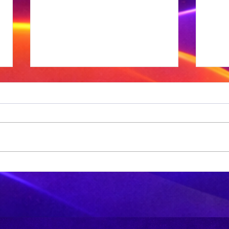
Sneeu word in
'n
bergagtige
aa
dele van die VS
tr
verwag