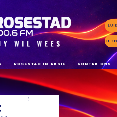
LUI
LUIST
S
ROSESTAD IN AKSIE
KONTAK ONS
e
ein 