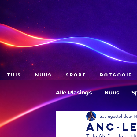
TUIS
NUUS
SPORT
POTGOOIE
Alle Plasings
Nuus
S
Saamgestel deur Na
ANC-l
Talle ANC-lede het M