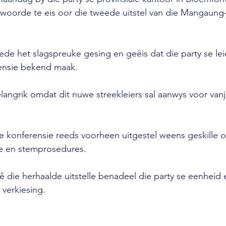
orde te eis oor die tweede uitstel van die Mangaung
lede het slagspreuke gesing en geëis dat die party se le
rensie bekend maak.
langrik omdat dit nuwe streekleiers sal aanwys voor vanja
ie konferensie reeds voorheen uitgestel weens geskille o
ie en stemprosedures.
 die herhaalde uitstelle benadeel die party se eenheid 
 verkiesing.