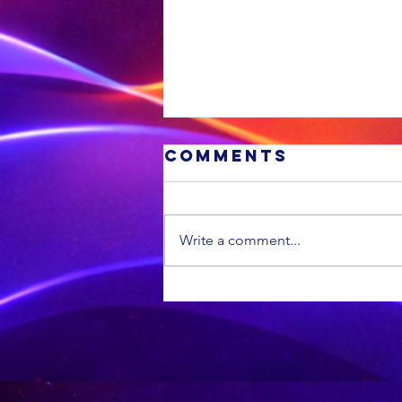
Comments
Write a comment...
'n VS
munisipaliteit
is die swakste
in die land