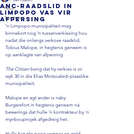
ANC-raadslid in
Nuus
Limpopo vas vir
Sportnuus
afpersing
'n Limpopo-munisipaliteit mag 
binnekort nog 'n tussenverkiesing hou 
nadat die onlangs verkose raadslid, 
Tobius Malope, in hegtenis geneem is 
op aanklagte van afpersing.

The Citizen
 berig dat hy verkies is vir 
wyk 30 in die Elias Motsoaledi-plaaslike 
munisipaliteit.

Malope en agt ander is naby 
Burgersfort in hegtenis geneem ná 
bewerings dat hulle 'n kontrakteur by 'n 
mynbouprojek afgedreig het.

Hulle het glo paaie versper en geld 