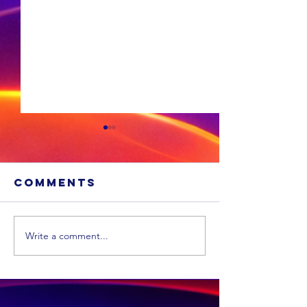
Comments
Write a comment...
Xhariep kry
eers in 2031 'n
nuwe
munisipaliteit
‘ANC-