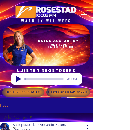
Saterdag Ontbyt
met Ilde
06:00 – 09:00
Luister regstreeks
-01:04
LUISTER ROSESTAD X
LUISTER ROSESTAD SOKKIE
Post
Alle Plasings
Saamgestel deur Armando Pieters
Alle Plasings
Jan 13, 2025