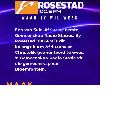
burgeme
is deegl
Een van Suid-Afrika se eerste
Gemeenskap Radio Stasies. By
Rosestad 100.6FM is dit
belangrik om Afrikaans en
Christelik georiënteerd te
wees.
'n Gemeenskap Radio Stasie vir
die gemeenskap van
Bloemfontein.
Maak
Kontak
Besoek ons