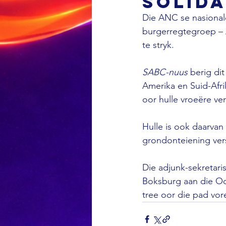
Solida
Die ANC se nasional
burgerregtegroep – A
te stryk.

SABC-nuus
 berig di
Amerika en Suid-Afri
oor hulle vroeëre ve
Hulle is ook daarvan 
grondonteiening vers
Die adjunk-sekretari
Boksburg aan die Oos
tree oor die pad vor