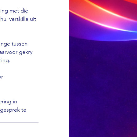
ing met die 
l verskille uit 
inge tussen 
aarvoor gekry 
ing.

r 
ring in 
 gesprek te 