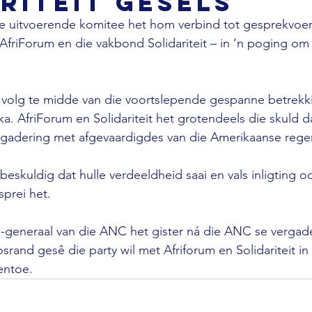
riteit gesels
e uitvoerende komitee het hom verbind tot gesprekvoer
friForum en die vakbond Solidariteit – in ‘n poging om hu
t volg te midde van die voortslepende gespanne betrekk
ka. AfriForum en Solidariteit het grotendeels die skuld d
rgadering met afgevaardigdes van die Amerikaanse reger
beskuldig dat hulle verdeeldheid saai en vals inligting oo
prei het.

s-generaal van die ANC het gister ná die ANC se vergade
rand gesê die party wil met Afriforum en Solidariteit in
entoe.