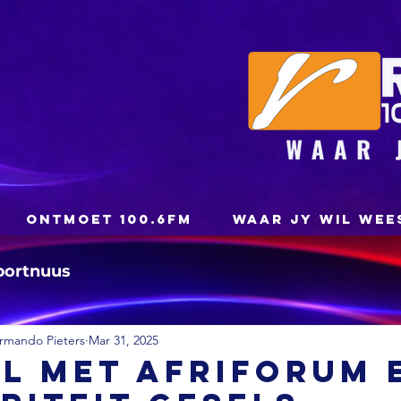
ONTMOET 100.6FM
WAAR JY WIL WEE
portnuus
rmando Pieters
Mar 31, 2025
l met AfriForum 