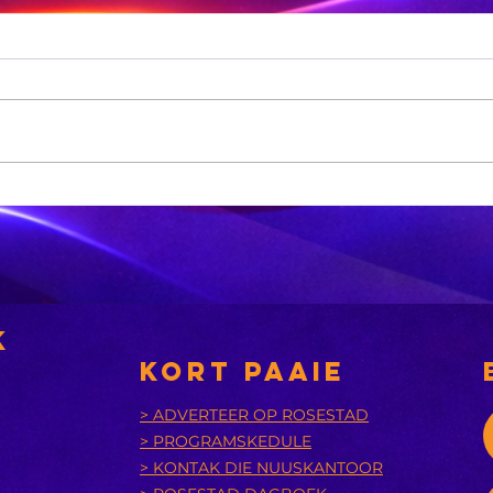
Meer as R1 m.
Me
se onwettige
op
sigarette is in
ki
ing van
‘n minibus
vo
gekry
ge
goffers
ni
k
KORT PAAIE
> ADVERTEER OP ROSESTAD
> PROGRAMSKEDULE
> KONTAK DIE NUUSKANTOOR