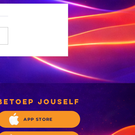
ta moet nog
dok nadat
nders nie
ldoende
waarsku is
e
betoep jouself
APP STORE