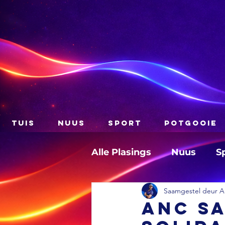
TUIS
NUUS
SPORT
POTGOOIE
Alle Plasings
Nuus
S
Saamgestel deur A
ANC sa