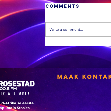
Comments
Write a comment...
Die identifiser
Zim-
busongeluksla
Maak Konta
word in Bfn
voortgesit
id-Afrika se eerste
p Radio Stasies.