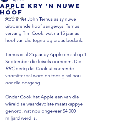
Apple kry 'n nuwe
Nuus
hoof
Sportnuus
Apple het John Ternus as sy nuwe 
uitvoerende hoof aangewys. Ternus 
vervang Tim Cook, wat ná 15 jaar as 
hoof van die tegnologiereus bedank. 
Ternus is al 25 jaar by Apple en sal op 1 
September die leisels oorneem. Die 
BBC 
berig dat Cook uitvoerende 
voorsitter sal word en toesig sal hou 
oor die oorgang. 
Onder Cook het Apple een van die 
wêreld se waardevolste maatskappye 
geword, wat nou ongeveer $4 000 
miljard werd is.