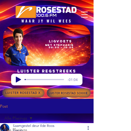
Ligvoets
met Stephanie
06:00 – 10:00
Luister regstreeks
-01:04
LUISTER ROSESTAD X
LUISTER ROSESTAD SOKKIE
Post
Alle Plasings
Saamgestel deur Ilde Roos
Alle Plasings
Apr 21