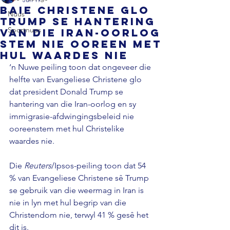
Baie Christene glo
Nuus
Trump se hantering
Sportnuus
van die Iran-oorlog
stem nie ooreen met
hul waardes nie
‘n Nuwe peiling toon dat ongeveer die 
helfte van Evangeliese Christene glo 
dat president Donald Trump se 
hantering van die Iran-oorlog en sy 
immigrasie-afdwingingsbeleid nie 
ooreenstem met hul Christelike 
waardes nie. 
Die 
Reuters
/Ipsos-peiling toon dat 54 
% van Evangeliese Christene sê Trump 
se gebruik van die weermag in Iran is 
nie in lyn met hul begrip van die 
Christendom nie, terwyl 41 % gesê het 
dit is. 