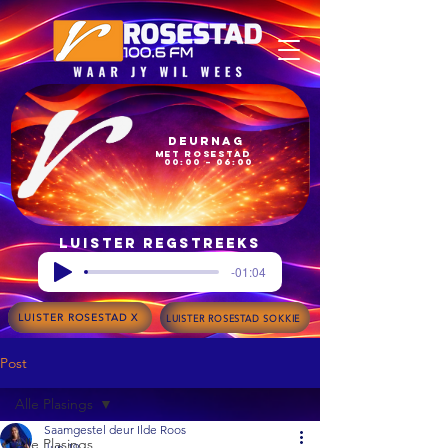
Deurnag
met Rosestad
00:00 – 06:00
Luister regstreeks
-01:04
LUISTER ROSESTAD X
LUISTER ROSESTAD SOKKIE
Post
Alle Plasings
Saamgestel deur Ilde Roos
Alle Plasings
Jun 19