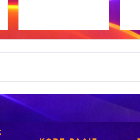
Xhariep kry
eers in 2031 'n
nuwe
nsies
munisipaliteit
‘A
bu
k
is