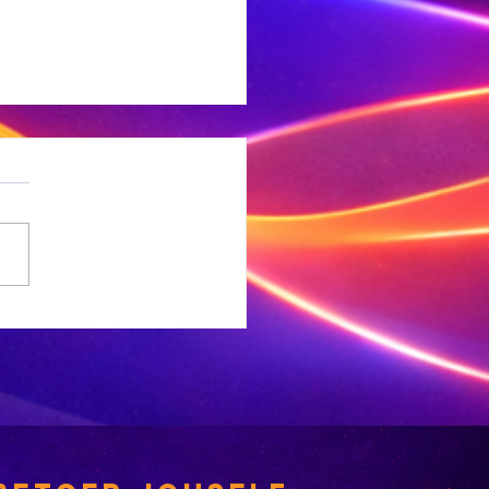
NC-
rgemeesterskandidate
 deeglik gekeur’