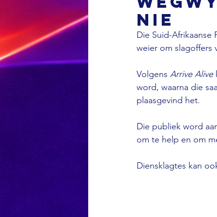
wegwy
nie
Die Suid-Afrikaanse 
weier om slagoffers 
Volgens 
Arrive Alive
word, waarna die sa
plaasgevind het. 
Die publiek word aa
om te help en om met
Diensklagtes kan oo