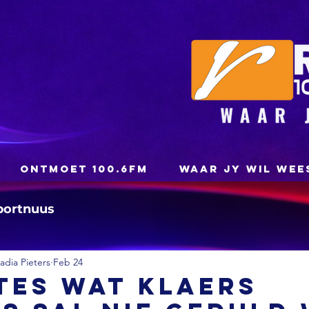
ONTMOET 100.6FM
WAAR JY WIL WEE
portnuus
dia Pieters
Feb 24
tes wat klaers