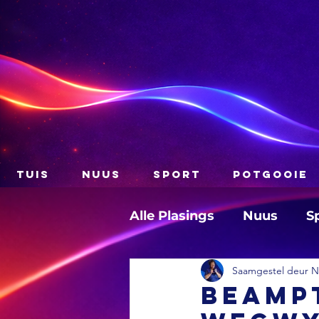
TUIS
NUUS
SPORT
POTGOOIE
Alle Plasings
Nuus
S
Saamgestel deur Na
Beamp