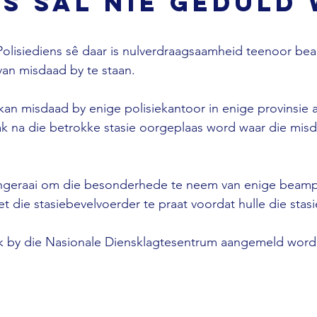
s sal nie geduld
Polisiediens sê daar is nulverdraagsaamheid teenoor be
van misdaad by te staan. 
 kan misdaad by enige polisiekantoor in enige provinsie
ak na die betrokke stasie oorgeplaas word waar die mis
ngeraai om die besonderhede te neem van enige beamp
 die stasiebevelvoerder te praat voordat hulle die stasie
k by die Nasionale Diensklagtesentrum aangemeld word