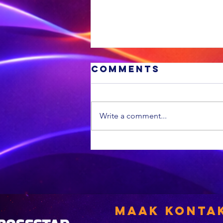
Comments
Write a comment...
Minder
vuurwapenlise
word hernu
Maak Konta