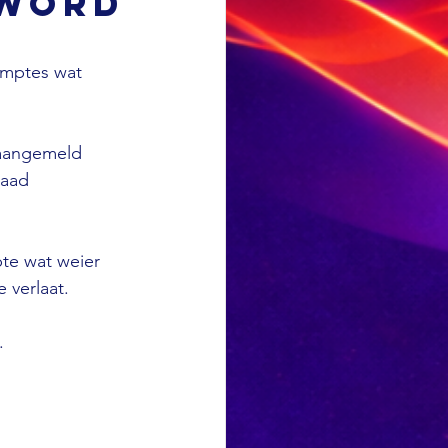
 word
amptes wat 
 aangemeld 
daad 
te wat weier 
 verlaat. 
.