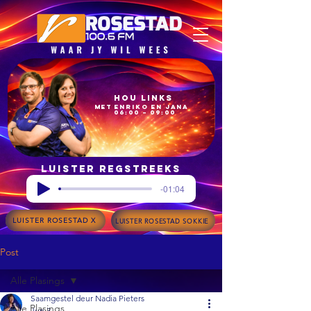
Hou Links
met Enriko en Jana
06:00 – 09:00
Luister regstreeks
-01:04
LUISTER ROSESTAD X
LUISTER ROSESTAD SOKKIE
Post
Alle Plasings
Saamgestel deur Nadia Pieters
Alle Plasings
Jun 3