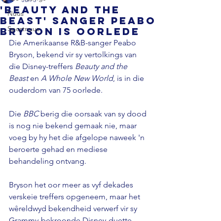
'Beauty And The
Nuus
Beast' sanger Peabo
Sportnuus
Bryson is oorlede
Die Amerikaanse R&B-sanger Peabo 
Bryson, bekend vir sy vertolkings van 
die Disney-treffers 
Beauty and the 
Beast
 en 
A Whole New World
, is in die 
ouderdom van 75 oorlede.
Die 
BBC 
berig die oorsaak van sy dood 
is nog nie bekend gemaak nie, maar 
voeg by hy het die afgelope naweek 'n 
beroerte gehad en mediese 
behandeling ontvang.
Bryson het oor meer as vyf dekades 
verskeie treffers opgeneem, maar het 
wêreldwyd bekendheid verwerf vir sy 
Grammy-bekroonde Disney-duette 