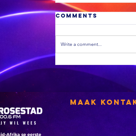
Comments
Write a comment...
Die
Bloemspruit-
lugmagbasis se
nuwe
bevelvoerder
neem die
Maak Konta
leisels oor
id-Afrika se eerste