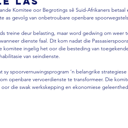
e las
ande Komitee oor Begrotings sê Suid-Afrikaners betaal e
nste as gevolg van onbetroubare openbare spoorwegstels
ds treine deur belasting, maar word gedwing om weer te 
 wanneer dienste faal. Dit kom nadat die Passasierspoor
die komitee ingelig het oor die besteding van toegekend
abilitasie van seindienste.
 sy spoorvernuwingsprogram ‘n belangrike strategiese in
 om openbare vervoerdienste te transformeer. Die komit
oor die swak werkskepping en ekonomiese geleenthede