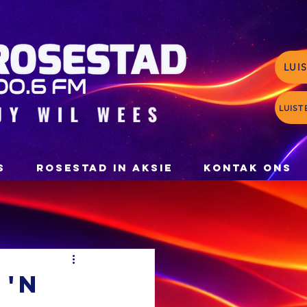
LUI
LUIST
S
ROSESTAD IN AKSIE
KONTAK ONS
 'n