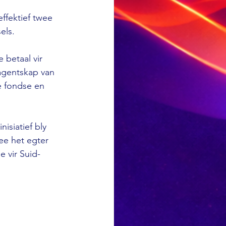
ffektief twee 
els.
betaal vir 
agentskap van 
e fondse en 
isiatief bly 
ee het egter 
 vir Suid-