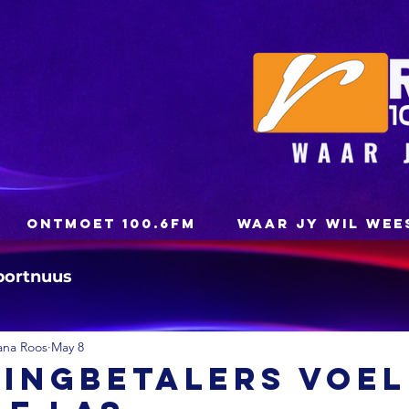
ONTMOET 100.6FM
WAAR JY WIL WEE
portnuus
ana Roos
May 8
ingbetalers voel