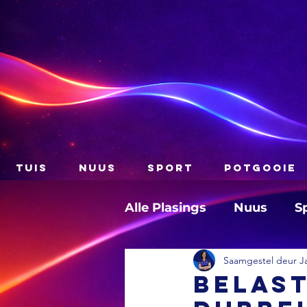
TUIS
NUUS
SPORT
POTGOOIE
Alle Plasings
Nuus
S
Saamgestel deur J
Belast