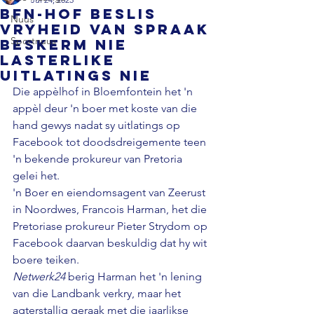
Bfn-hof beslis
Nuus
vryheid van spraak
Sportnuus
beskerm nie
lasterlike
uitlatings nie
Die appèlhof in Bloemfontein het 'n 
appèl deur 'n boer met koste van die 
hand gewys nadat sy uitlatings op 
Facebook tot doodsdreigemente teen 
'n bekende prokureur van Pretoria 
gelei het. 
'n Boer en eiendomsagent van Zeerust 
in Noordwes, Francois Harman, het die 
Pretoriase prokureur Pieter Strydom op 
Facebook daarvan beskuldig dat hy wit 
boere teiken. 
Netwerk24
 berig Harman het 'n lening 
van die Landbank verkry, maar het 
agterstallig geraak met die jaarlikse 