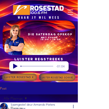
Die Saterdag Opskop
met Zuané
15:00 – 18:00
Luister regstreeks
-01:04
LUISTER ROSESTAD X
LUISTER ROSESTAD SOKKIE
Post
Alle Plasings
Saamgestel deur Armando Pieters
Alle Plasings
Jul 24, 2025