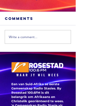
Comments
Write a comment...
Sneeu word
'n Ligte
in
aardbew
bergagtige
tref We
dele van die
VS verwag
Een van Suid-Afrika se eerste
Gemeenskap Radio Stasies. By
Rosestad 100.6FM is dit
belangrik om Afrikaans en
Christelik georiënteerd te
wees.
'n Gemeenskap Radio Stasie vir