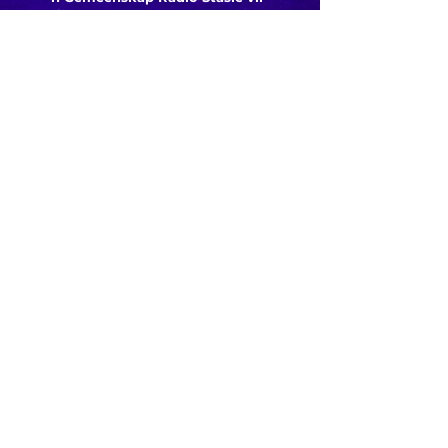
die gemeenskap van
Bloemfontein.
Maak
Kontak
Besoek ons
KORT PAAIE
> ADVERTEER OP ROSESTAD
> PROGRAMSKEDULE