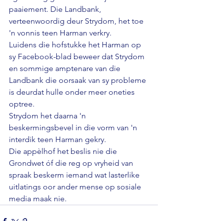
paaiement. Die Landbank, 
verteenwoordig deur Strydom, het toe 
'n vonnis teen Harman verkry. 
Luidens die hofstukke het Harman op 
sy Facebook-blad beweer dat Strydom 
en sommige amptenare van die 
Landbank die oorsaak van sy probleme 
is deurdat hulle onder meer oneties 
optree. 
Strydom het daarna 'n 
beskermingsbevel in die vorm van 'n 
interdik teen Harman gekry. 
Die appèlhof het beslis nie die 
Grondwet óf die reg op vryheid van 
spraak beskerm iemand wat lasterlike 
uitlatings oor ander mense op sosiale 
media maak nie.