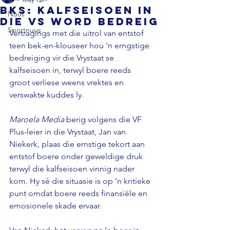
BKS: Kalfseisoen in
Nuus
die VS word bedreig
Sportnuus
Vertragings met die uitrol van entstof 
teen bek-en-klouseer hou 'n erngstige 
bedreiging vir die Vrystaat se 
kalfseisoen in, terwyl boere reeds 
groot verliese weens vrektes en 
verswakte kuddes ly. 
Maroela Media 
berig volgens die VF 
Plus-leier in die Vrystaat, Jan van 
Niekerk, plaas die ernstige tekort aan 
entstof boere onder geweldige druk 
terwyl die kalfseisoen vinnig nader 
kom. Hy sê die situasie is op ’n kritieke 
punt omdat boere reeds finansiële en 
emosionele skade ervaar. 