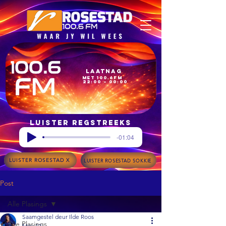
Laatnag
met 100.6FM
22:00 – 00:00
Luister regstreeks
-01:04
LUISTER ROSESTAD X
LUISTER ROSESTAD SOKKIE
Post
Alle Plasings
Saamgestel deur Ilde Roos
Alle Plasings
May 12