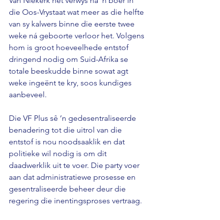
Van Niekerk het verwys na ’n boer in 
die Oos-Vrystaat wat meer as die helfte 
van sy kalwers binne die eerste twee 
weke ná geboorte verloor het. Volgens 
hom is groot hoeveelhede entstof 
dringend nodig om Suid-Afrika se 
totale beeskudde binne sowat agt 
weke ingeënt te kry, soos kundiges 
aanbeveel. 
Die VF Plus sê ’n gedesentraliseerde 
benadering tot die uitrol van die 
entstof is nou noodsaaklik en dat 
politieke wil nodig is om dit 
daadwerklik uit te voer. Die party voer 
aan dat administratiewe prosesse en 
gesentraliseerde beheer deur die 
regering die inentingsproses vertraag. 