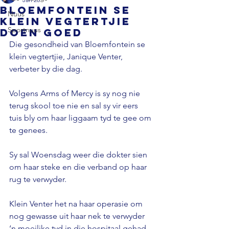
Bloemfontein se
Nuus
klein vegtertjie
Sportnuus
doen goed
Die gesondheid van
Bloemfontein se 
klein vegtertjie, Janique Venter, 
verbeter by die dag.
Volgens Arms of Mercy is sy nog nie 
terug skool toe nie en sal sy vir eers 
tuis bly om haar liggaam tyd te gee om 
te genees. 
Sy sal Woensdag weer die dokter sien 
om haar steke en die verband op haar 
rug te verwyder. 
Klein Venter het na haar operasie om 
nog gewasse uit haar nek te verwyder 
‘n moeilike tyd in die hospitaal gehad. 