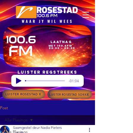
Laatnag
met 100.6FM
22:00 – 00:00
Luister regstreeks
-01:04
LUISTER ROSESTAD X
LUISTER ROSESTAD SOKKIE
Post
Alle Plasings
Saamgestel deur Nadia Pieters
Alle Plasings
Jan 28