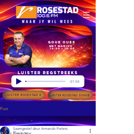
Goue Oues
met Marius
14:00 – 18:00
Luister regstreeks
-01:04
LUISTER ROSESTAD X
LUISTER ROSESTAD SOKKIE
Post
Alle Plasings
Saamgestel deur Armando Pieters
Alle Plasings
Aug 4, 2025