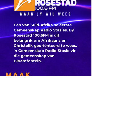
klaskamerprobleme
aan nie
Een van Suid-Afrika se eerste
Gemeenskap Radio Stasies. By
Rosestad 100.6FM is dit
belangrik om Afrikaans en
Christelik georiënteerd te
wees.
'n Gemeenskap Radio Stasie vir
die gemeenskap van
Bloemfontein.
Maak
Kontak
Besoek ons