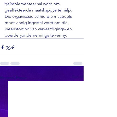
geïmplementeer sal word om 
geaffekteerde maatskappye te help. 
Die organisasie sê hierdie maatreëls 
moet vinnig ingestel word om die 
ineenstorting van vervaardigings- en 
boerderyondernemings te vermy.
See All
Recent Posts