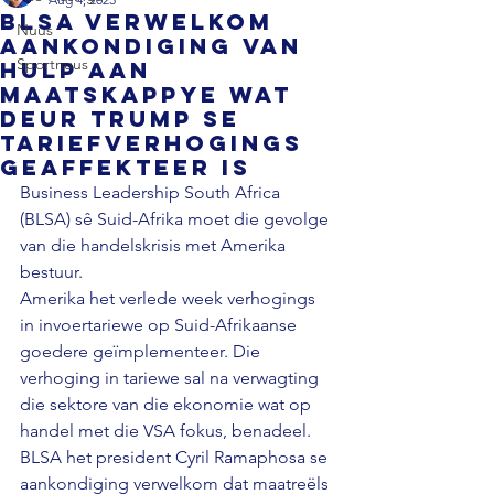
BLSA verwelkom
Nuus
aankondiging van
Sportnuus
hulp aan
maatskappye wat
deur Trump se
tariefverhogings
geaffekteer is
Business Leadership South Africa 
(BLSA) sê Suid-Afrika moet die gevolge 
van die handelskrisis met Amerika 
bestuur. 
Amerika het verlede week verhogings 
in invoertariewe op Suid-Afrikaanse 
goedere geïmplementeer. Die 
verhoging in tariewe sal na verwagting 
die sektore van die ekonomie wat op 
handel met die VSA fokus, benadeel. 
BLSA het president Cyril Ramaphosa se 
aankondiging verwelkom dat maatreëls 