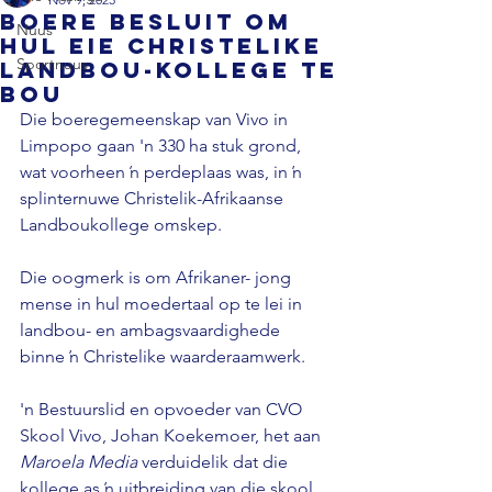
Boere besluit om
Nuus
hul eie Christelike
Sportnuus
landbou-kollege te
bou
Die boeregemeenskap van Vivo in 
Limpopo gaan 'n 330 ha stuk grond, 
wat voorheen ŉ perdeplaas was, in ŉ 
splinternuwe Christelik-Afrikaanse 
Landboukollege omskep. 
Die oogmerk is om Afrikaner- jong 
mense in hul moedertaal op te lei in 
landbou- en ambagsvaardighede 
binne ŉ Christelike waarderaamwerk. 
'n Bestuurslid en opvoeder van CVO 
Skool Vivo, Johan Koekemoer, het aan 
Maroela Media 
verduidelik dat die 
kollege as ŉ uitbreiding van die skool 