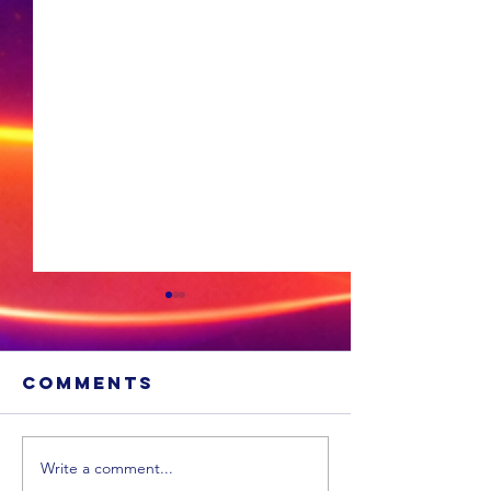
Comments
Write a comment...
Sneeu word
'n Ligte