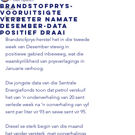
Brandstofprys-
Nuus
vooruitsigte
Sportnuus
verbeter namate
Desember-data
positief draai
Brandstofprys-herstel het in die tweede 
week van Desember stewig in 
positiewe gebied inbeweeg, wat die 
waarskynlikheid van prysverlagings in 
Januarie verhoog.
Die jongste data van die Sentrale 
Energiefonds toon dat petrol verskuif 
het van ‘n onderverhaling van 20 sent 
verlede week na ‘n oorverhaling van vyf 
sent per liter vir 93 en sewe sent vir 95.
Diesel se sterk begin van die maand 
het verder versterk, met oorverhalings 