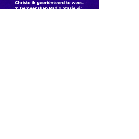
Christelik georiënteerd te
wees.
'n Gemeenskap Radio Stasie vir
die gemeenskap van
Bloemfontein.
Maak
Kontak
Besoek ons
KORT PAAIE
> ADVERTEER OP ROSESTAD