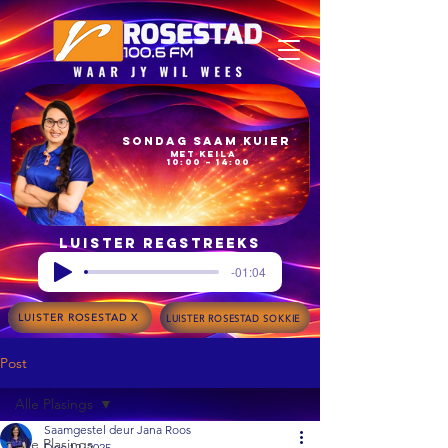
Sondag Saam Kuier
met Keila
10:00 – 14:00
Luister regstreeks
-01:04
LUISTER ROSESTAD X
LUISTER ROSESTAD SOKKIE
Post
Alle Plasings
Saamgestel deur Jana Roos
Alle Plasings
Dec 12, 2025