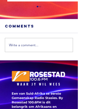
Comments
Write a comment...
'n VS skool is
Ongevee
glo beroof
Toyota-
voertui
word vi
veilighe
herroep
Een van Suid-Afrika se eerste
Gemeenskap Radio Stasies. By
Rosestad 100.6FM is dit
belangrik om Afrikaans en