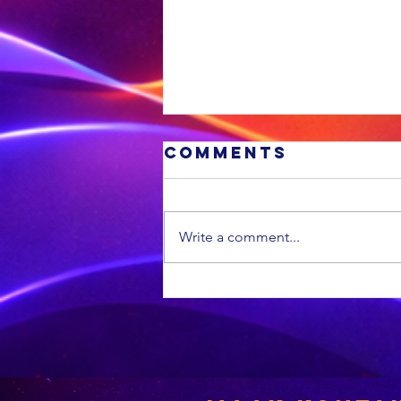
Comments
Write a comment...
Cosatu is
bekommerd oor
beplande media
werkbesnoeiin