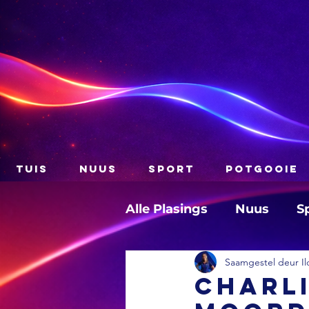
TUIS
NUUS
SPORT
POTGOOIE
Alle Plasings
Nuus
S
Saamgestel deur Il
Charli