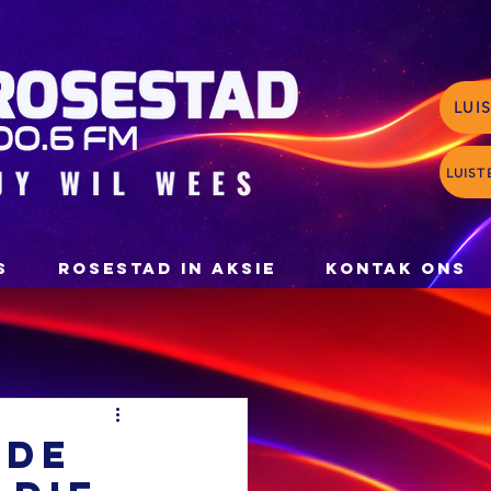
LUI
LUIST
S
ROSESTAD IN AKSIE
KONTAK ONS
nde