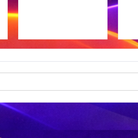
'n VS skool is
On
glo beroof
To
vo
-
vi
gs
he