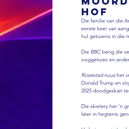
moord
hof
Die familie van die 
eerste keer van aan
hul getuienis in die
Die 
BBC 
berig die ve
ooggetuies en ander
Rosestad-nuus 
het v
Donald Trump en stig
2025 doodgeskiet ter
Die skietery het ’n 
later in hegtenis ge