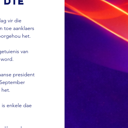
 die
ag vir die 
 toe aanklaers 
oorgehou het. 
getuienis van 
 word. 
aanse president 
0 September 
 het. 
 is enkele dae 