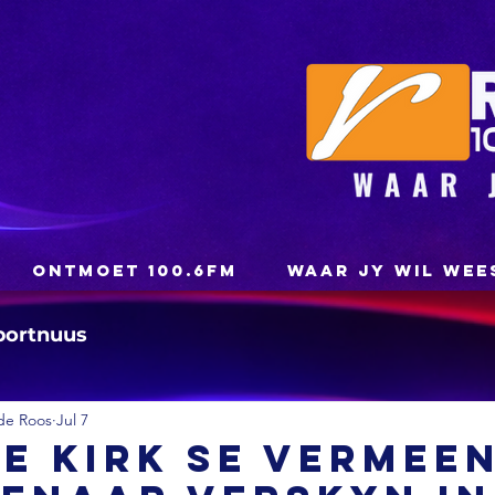
ONTMOET 100.6FM
WAAR JY WIL WEE
portnuus
de Roos
Jul 7
e Kirk se vermee