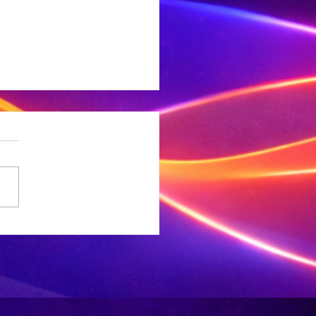
geveer 500
yota-
ertuie word
r veiligheid
rroep