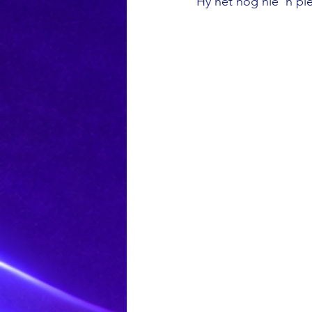
Hy het nog nie ’n pl