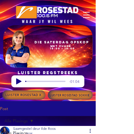
Die Saterdag Opskop
met Zuané
15:00 – 18:00
Luister regstreeks
-01:04
LUISTER ROSESTAD X
LUISTER ROSESTAD SOKKIE
Post
Alle Plasings
Saamgestel deur Ilde Roos
Alle Plasings
Oct 21, 2025