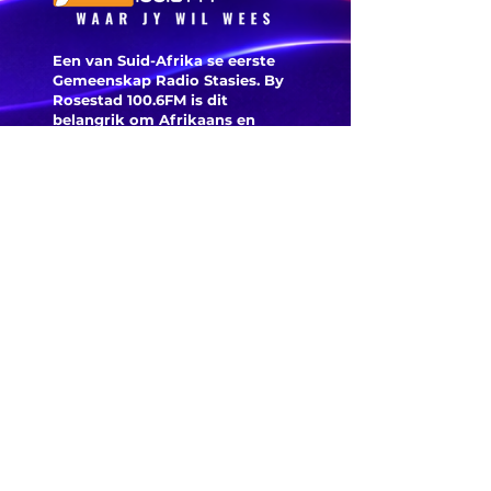
Een van Suid-Afrika se eerste
Gemeenskap Radio Stasies. By
Rosestad 100.6FM is dit
belangrik om Afrikaans en
Christelik georiënteerd te
wees.
'n Gemeenskap Radio Stasie vir
die gemeenskap van
Bloemfontein.
Maak
Kontak
Besoek ons