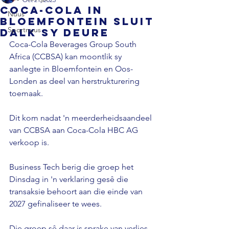
Coca-Cola in
Nuus
Bloemfontein sluit
Sportnuus
dalk sy deure
Coca-Cola Beverages Group South 
Africa (CCBSA) kan moontlik sy 
aanlegte in Bloemfontein en Oos-
Londen as deel van herstrukturering 
toemaak. 
Dit kom nadat 'n meerderheidsaandeel 
van CCBSA aan Coca-Cola HBC AG 
verkoop is. 
Business Tech berig die groep het 
Dinsdag in 'n verklaring gesê die 
transaksie behoort aan die einde van 
2027 gefinaliseer te wees. 
Die groep sê daar is sprake van verlies 