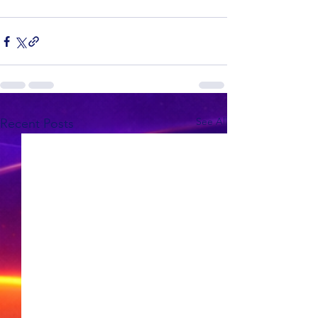
See All
Recent Posts