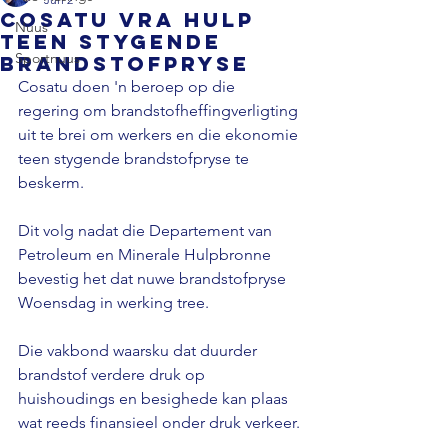
Cosatu vra hulp
Nuus
teen stygende
Sportnuus
brandstofpryse
Cosatu doen 'n beroep op die 
regering om brandstofheffingverligting 
uit te brei om werkers en die ekonomie 
teen stygende brandstofpryse te 
beskerm.
Dit volg nadat die Departement van 
Petroleum en Minerale Hulpbronne 
bevestig het dat nuwe brandstofpryse 
Woensdag in werking tree.
Die vakbond waarsku dat duurder 
brandstof verdere druk op 
huishoudings en besighede kan plaas 
wat reeds finansieel onder druk verkeer.