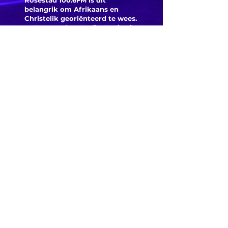
Rosestad 100.6FM is dit
belangrik om Afrikaans en
Christelik georiënteerd te
wees.
'n Gemeenskap Radio Stasie vir
die gemeenskap van
Bloemfontein.
Maak
Kontak
Besoek ons
KORT PAAIE