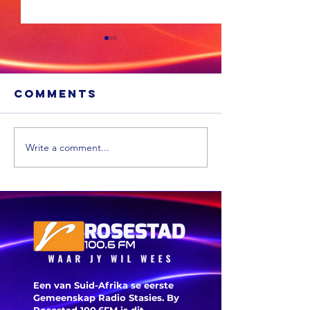
Comments
Write a comment...
Xhariep kry
eers in 2031 'n
nuwe
munisipaliteit
‘ANC-
burgeme
is deegl
Een van Suid-Afrika se eerste
Gemeenskap Radio Stasies. By