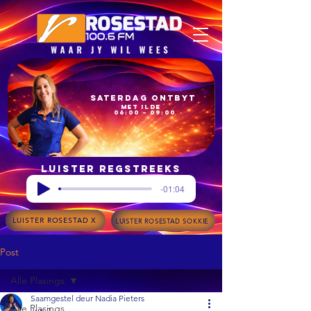
Saterdag Ontbyt
met Ilde
06:00 – 09:00
Luister regstreeks
-01:04
LUISTER ROSESTAD X
LUISTER ROSESTAD SOKKIE
Post
Alle Plasings
Saamgestel deur Nadia Pieters
Alle Plasings
Jun 2