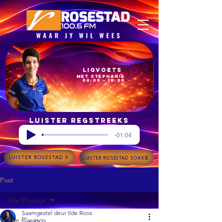
Ligvoets
met Stephanie
06:00 – 10:00
Luister regstreeks
-01:04
LUISTER ROSESTAD X
LUISTER ROSESTAD SOKKIE
Post
Alle Plasings
Saamgestel deur Ilde Roos
Alle Plasings
Jun 12