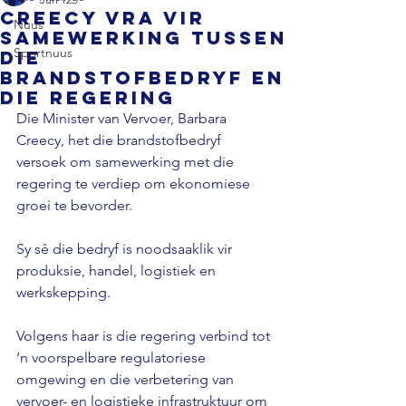
Creecy vra vir
Nuus
samewerking tussen
Sportnuus
die
brandstofbedryf en
die regering
Die Minister van Vervoer, Barbara 
Creecy, het die brandstofbedryf 
versoek om samewerking met die 
regering te verdiep om ekonomiese 
groei te bevorder. 
Sy sê die bedryf is noodsaaklik vir 
produksie, handel, logistiek en 
werkskepping. 
Volgens haar is die regering verbind tot 
‘n voorspelbare regulatoriese 
omgewing en die verbetering van 
vervoer- en logistieke infrastruktuur om 