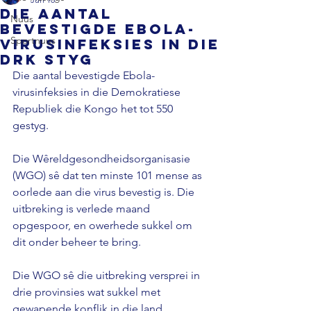
Die aantal
Nuus
bevestigde Ebola-
Sportnuus
virusinfeksies in die
DRK styg
Die aantal bevestigde Ebola-
virusinfeksies in die Demokratiese 
Republiek die Kongo het tot 550 
gestyg. 
Die Wêreldgesondheidsorganisasie 
(WGO) sê dat ten minste 101 mense as 
oorlede aan die virus bevestig is. Die 
uitbreking is verlede maand 
opgespoor, en owerhede sukkel om 
dit onder beheer te bring. 
Die WGO sê die uitbreking versprei in 
drie provinsies wat sukkel met 
gewapende konflik in die land.