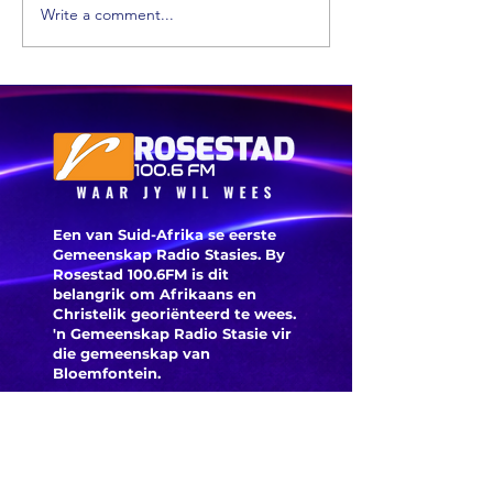
Write a comment...
Xhariep kry
eers in 2031 'n
nuwe
munisipaliteit
‘ANC-
burgeme
is deegl
Een van Suid-Afrika se eerste
Gemeenskap Radio Stasies. By
Rosestad 100.6FM is dit
belangrik om Afrikaans en
Christelik georiënteerd te
wees.
'n Gemeenskap Radio Stasie vir
die gemeenskap van
Bloemfontein.
Maak
Kontak