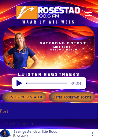
Saterdag Ontbyt
met Ilde
06:00 – 09:00
Luister regstreeks
-01:04
LUISTER ROSESTAD X
LUISTER ROSESTAD SOKKIE
Post
Alle Plasings
Saamgestel deur Ilde Roos
Alle Plasings
Jun 10