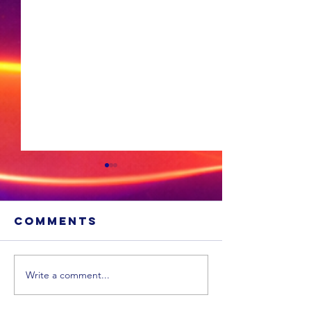
Comments
Write a comment...
MK-party:
'Phala Phala
Nog net 