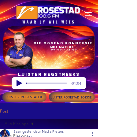
Die Oggend Konneksie
met Marius
09:00 – 12:00
Luister regstreeks
-01:04
LUISTER ROSESTAD X
LUISTER ROSESTAD SOKKIE
Post
Alle Plasings
Saamgestel deur Nadia Pieters
Alle Plasings
Oct 16, 2025