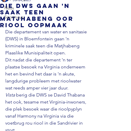
Die DWS gaan 'n
Nuus
saak teen
Sportnuus
Matjhabeng oor
riool oopmaak
Die departement van water en sanitasie 
(DWS) in Bloemfontein gaan 'n 
kriminele saak teen die Matjhabeng 
Plaaslike Munisipaliteit open. 
Dit nadat die departement 'n ter 
plaatse besoek na Virginia onderneem 
het en bevind het daar is 'n akute, 
langdurige probleem met rioolwater 
wat reeds amper vier jaar duur. 
Vista
 berig die DWS se David Thabana 
het ook, tesame met Virginia-inwoners, 
die plek besoek waar die rioolpyplyn 
vanaf Harmony na Virginia via die 
voetbrug rou riool in die Sandrivier in 
stort. 