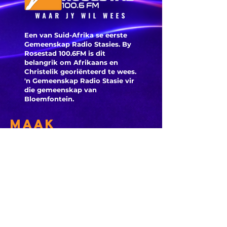
is deegl
Een van Suid-Afrika se eerste
Gemeenskap Radio Stasies. By
Rosestad 100.6FM is dit
belangrik om Afrikaans en
Christelik georiënteerd te
wees.
'n Gemeenskap Radio Stasie vir
die gemeenskap van
Bloemfontein.
Maak
Kontak
Besoek ons