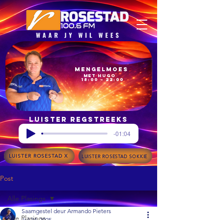
Mengelmoes
met Hugo
18:00 – 22:00
Luister regstreeks
-01:04
LUISTER ROSESTAD X
LUISTER ROSESTAD SOKKIE
Post
Alle Plasings
Saamgestel deur Armando Pieters
Alle Plasings
Jul 24, 2025