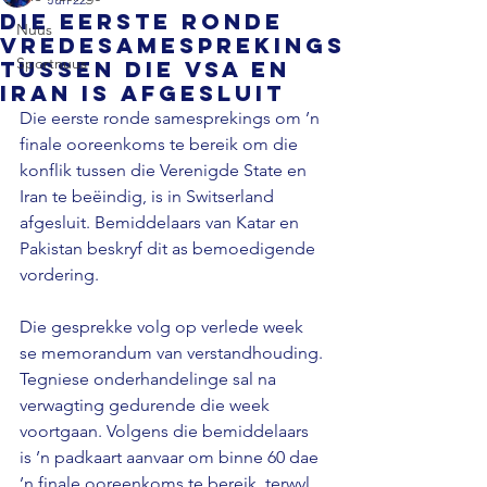
Die eerste ronde
Nuus
vredesamesprekings
Sportnuus
tussen die VSA en
Iran is afgesluit
Die eerste ronde samesprekings om ’n 
finale ooreenkoms te bereik om die 
konflik tussen die Verenigde State en 
Iran te beëindig, is in Switserland 
afgesluit. Bemiddelaars van Katar en 
Pakistan beskryf dit as bemoedigende 
vordering. 
Die gesprekke volg op verlede week 
se memorandum van verstandhouding. 
Tegniese onderhandelinge sal na 
verwagting gedurende die week 
voortgaan. Volgens die bemiddelaars 
is ’n padkaart aanvaar om binne 60 dae 
’n finale ooreenkoms te bereik, terwyl 