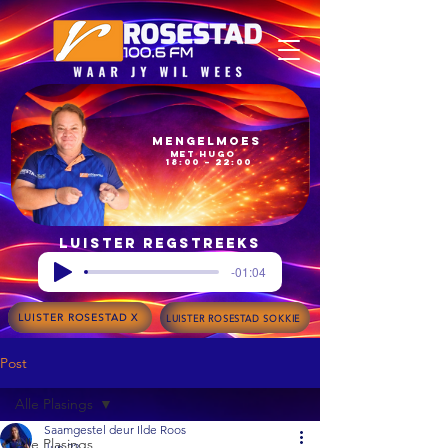
Mengelmoes
met Hugo
18:00 – 22:00
Luister regstreeks
-01:04
LUISTER ROSESTAD X
LUISTER ROSESTAD SOKKIE
Post
Alle Plasings
Saamgestel deur Ilde Roos
Alle Plasings
Jun 22