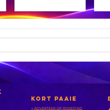
Sneeu word in
'n
bergagtige
aa
dele van die VS
tr
verwag
k
KORT PAAIE
> ADVERTEER OP ROSESTAD