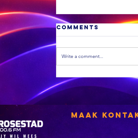
Comments
Write a comment...
'n VS
munisipaliteit
is die swakste
in die land
Maak Konta