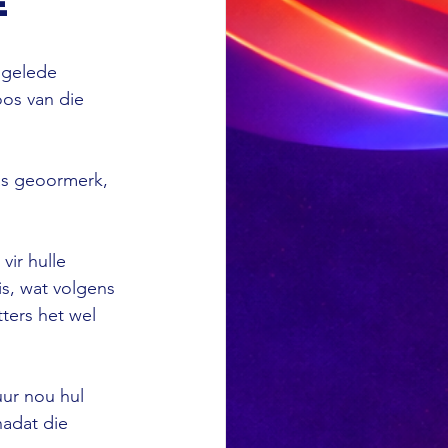
e
 gelede 
oos van die 
aas geoormerk, 
ir hulle 
is, wat volgens 
ters het wel 
ur nou hul 
nadat die 