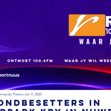
ONTMOET 100.6FM
WAAR JY WIL WEE
portnuus
rmando Pieters
Jan 9, 2025
ondbesetters in