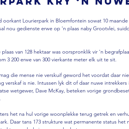
rpark kry ‘n nuw
 oorkant Lourierpark in Bloemfontein sowat 10 maande
sal nou gedienste erwe op 'n plaas naby Grootvlei, suid
e plaas van 128 hektaar was oorspronklik vir 'n begrafpl
 3 200 erwe van 300 vierkante meter elk uit te sit.

mag die mense nie verskuif geword het voordat daar nie v
g verskaf is nie. Intussen lyk dit of daar nuwe intrekkers 
taatse wetgewer, Dave McKay, beteken vorige grondbeset


ters het na hul vorige woonplekke terug getrek en verhu
park. Daar tans 173 strukture wat permanente status het 