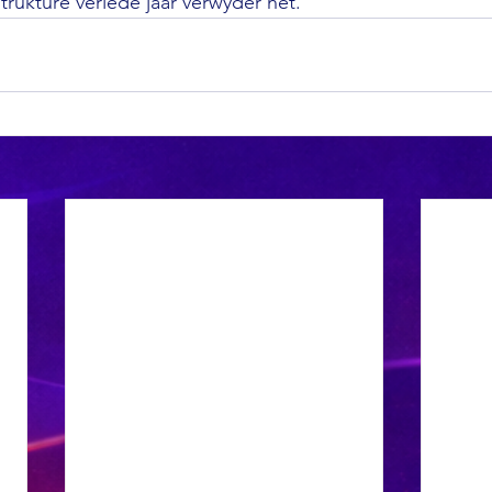
trukture verlede jaar verwyder het.