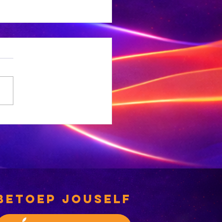
 Ligte
rdbewing
ef Welkom
betoep jouself