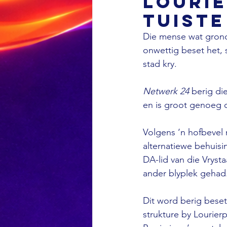
Lourie
tuiste
Die mense wat grond
onwettig beset het, 
stad kry.

Netwerk 24
 berig di
en is groot genoeg om
Volgens ‘n hofbevel 
alternatiewe behuisin
DA-lid van die Vrys
ander blyplek gehad.
Dit word berig beset
strukture by Lourier