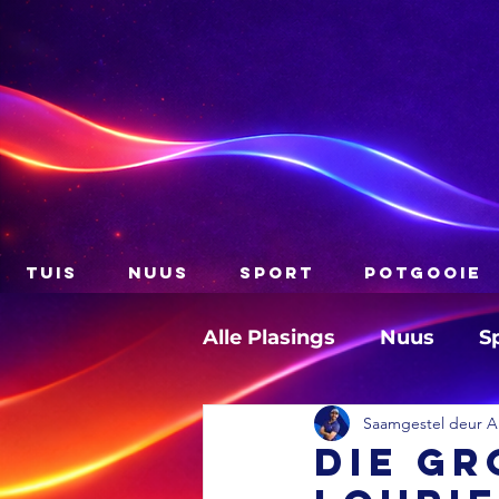
TUIS
NUUS
SPORT
POTGOOIE
Alle Plasings
Nuus
S
Saamgestel deur A
Die gr