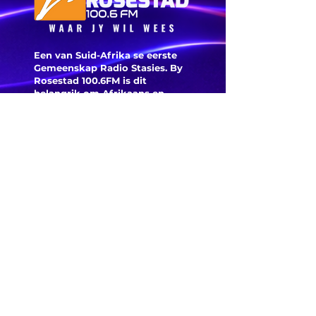
loon
Een van Suid-Afrika se eerste
Gemeenskap Radio Stasies. By
Rosestad 100.6FM is dit
belangrik om Afrikaans en
Christelik georiënteerd te
wees.
'n Gemeenskap Radio Stasie vir
die gemeenskap van
Bloemfontein.
Maak
Kontak
Besoek ons