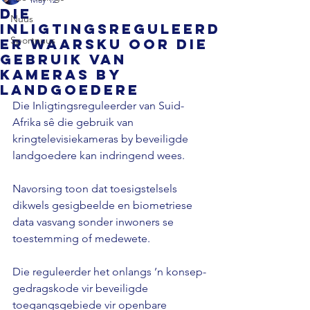
Die
Nuus
Inligtingsreguleerd
Sportnuus
er waarsku oor die
gebruik van
kameras by
landgoedere
Die Inligtingsreguleerder van Suid-
Afrika sê die gebruik van 
kringtelevisiekameras by beveiligde 
landgoedere kan indringend wees.
Navorsing toon dat toesigstelsels 
dikwels gesigbeelde en biometriese 
data vasvang sonder inwoners se 
toestemming of medewete.
Die reguleerder het onlangs ’n konsep-
gedragskode vir beveiligde 
toegangsgebiede vir openbare 