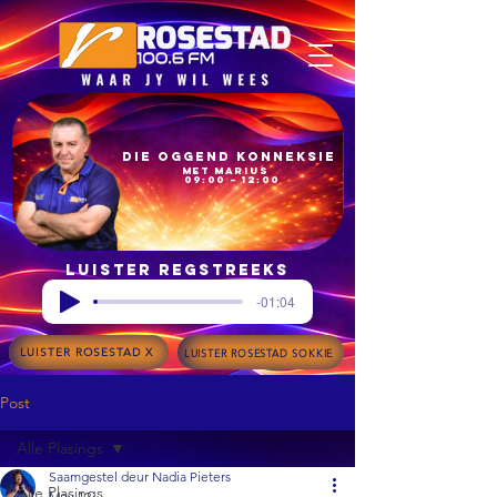
Die Oggend Konneksie
met Marius
09:00 – 12:00
Luister regstreeks
-01:04
LUISTER ROSESTAD X
LUISTER ROSESTAD SOKKIE
Post
Alle Plasings
Saamgestel deur Nadia Pieters
Alle Plasings
May 12