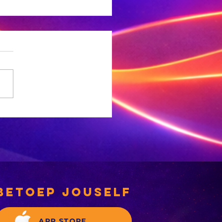
 Ligte
rdbewing
ef Welkom
betoep jouself
APP STORE