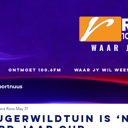
ONTMOET 100.6FM
WAAR JY WIL WEE
portnuus
ana Roos
May 31
ugerwildtuin is ‘