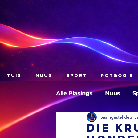
TUIS
NUUS
SPORT
POTGOOIE
Alle Plasings
Nuus
S
Saamgestel deur J
Die Kr