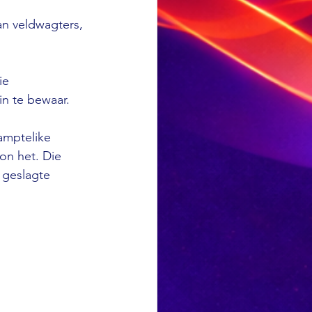
an veldwagters, 
ie 
n te bewaar. 
amptelike 
on het. Die 
 geslagte 