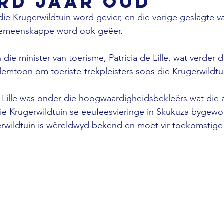
rd jaar oud
die Krugerwildtuin word gevier, en die vorige geslagte v
gemeenskappe word ook geëer. 
 die minister van toerisme, Patricia de Lille, wat verder d
emtoon om toeriste-trekpleisters soos die Krugerwildtui
 Lille was onder die hoogwaardigheidsbekleërs wat die 
ie Krugerwildtuin se eeufeesvieringe in Skukuza bygewo
erwildtuin is wêreldwyd bekend en moet vir toekomstige