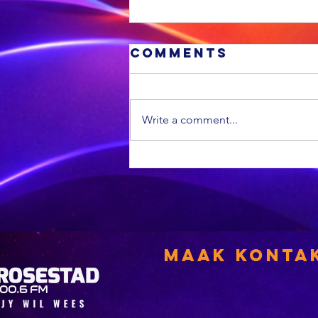
Comments
Write a comment...
'n VS
munisipaliteit
is die swakste
in die land
Maak Konta