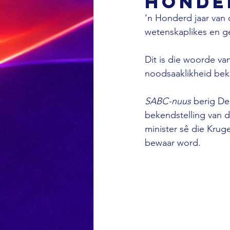
honde
‘n Honderd jaar van 
wetenskaplikes en 
Dit is die woorde van
noodsaaklikheid bekl
SABC-nuus
 berig De
bekendstelling van d
minister sê die Krug
bewaar word.