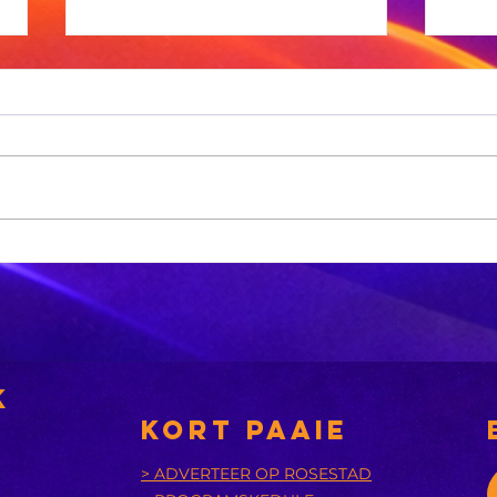
Sneeu word in
'n
bergagtige
aa
dele van die VS
tr
verwag
k
KORT PAAIE
> ADVERTEER OP ROSESTAD