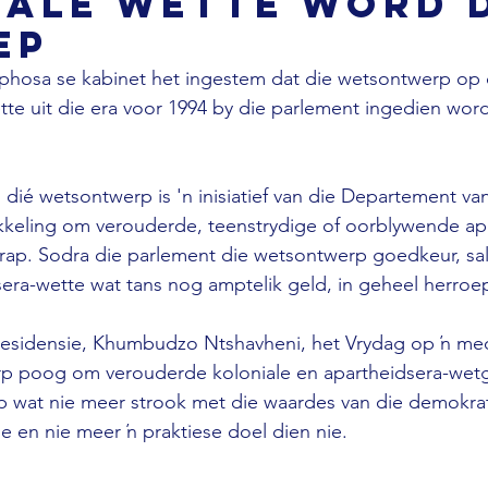
iale wette word 
ep
aphosa se kabinet het ingestem dat die wetsontwerp op 
tte uit die era voor 1994 by die parlement ingedien word
 dié wetsontwerp is 'n inisiatief van die Departement van
keling om verouderde, teenstrydige of oorblywende apa
krap. Sodra die parlement die wetsontwerp goedkeur, sal
sera-wette wat tans nog amptelik geld, in geheel herroe
 presidensie, Khumbudzo Ntshavheni, het Vrydag op ŉ me
p poog om verouderde koloniale en apartheidsera-wet
p wat nie meer strook met die waardes van die demokrat
e en nie meer ŉ praktiese doel dien nie.