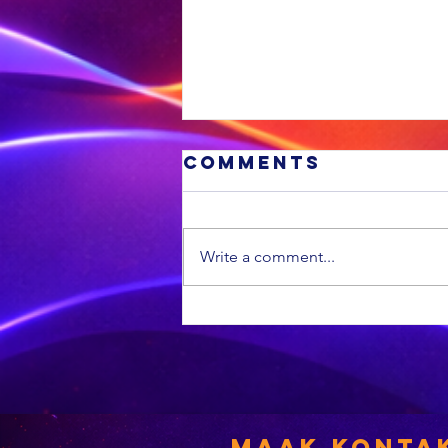
Comments
Write a comment...
'n Suid-
Afrikaanse
dokter maak
mediese
geskiedenis
Maak Konta