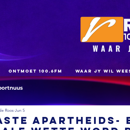
ONTMOET 100.6FM
WAAR JY WIL WEE
portnuus
de Roos
Jun 5
aste apartheids- 