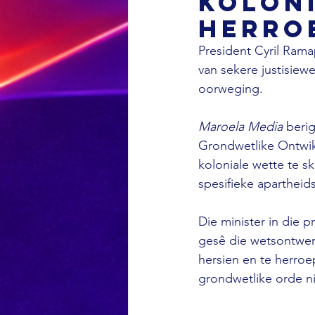
kolon
herro
President Cyril Ram
van sekere justisiewe
oorweging. 
Maroela Media 
berig
Grondwetlike Ontwik
koloniale wette te s
spesifieke apartheid
Die minister in die
gesê die wetsontwer
hersien en te herroe
grondwetlike orde ni