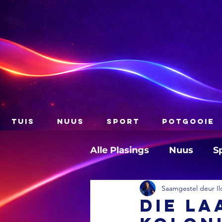
TUIS
NUUS
SPORT
POTGOOIE
Alle Plasings
Nuus
S
Saamgestel deur Il
Die la