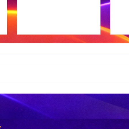
'n
Die
Ns
Ossewabrandwag-
is
argief is nou
wa
digitaal
sk
k