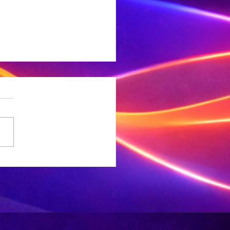
 Voormalige
fas-raadslid
 in warm
ter oor
ootrekenaars