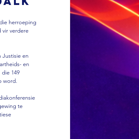
dalk
die herroeping 
 vir verdere 
 Justisie en 
rtheids- en 
 die 149 
p word. 
diakonferensie 
gewing te 
iese 