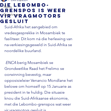
Die Lebombo-
Nuus
grenspos is weer
Sportnuus
vir vragmotors
gesluit
Suid-Afrika het aangebied om 
vredesgesprekke in Mosambiek te 
fasiliteer. Dit kom ná die herlewing van 
na-verkiesingsgeweld in Suid-Afrika se 
noordelike buurland.

 ENCA
 berig Mosambiek se 
Grondwetlike Raad het Frelimo se 
oorwinning bevestig, maar 
opposisieleier Venancio Mondlane het 
belowe om homself op 15 Januarie as 
president in te huldig. Die situasie 
knou die Suid-Afrikaanse ekonomie, 
met die Lebombo-grenspos wat weer 
vir vragmotors gesluit is.
