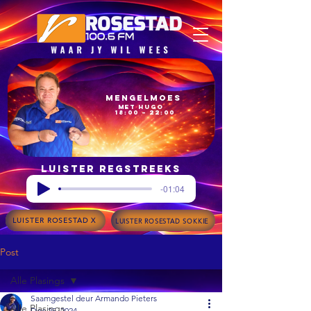
Mengelmoes
met Hugo
18:00 – 22:00
Luister regstreeks
-01:04
LUISTER ROSESTAD X
LUISTER ROSESTAD SOKKIE
Post
Alle Plasings
Saamgestel deur Armando Pieters
Alle Plasings
Dec 25, 2024