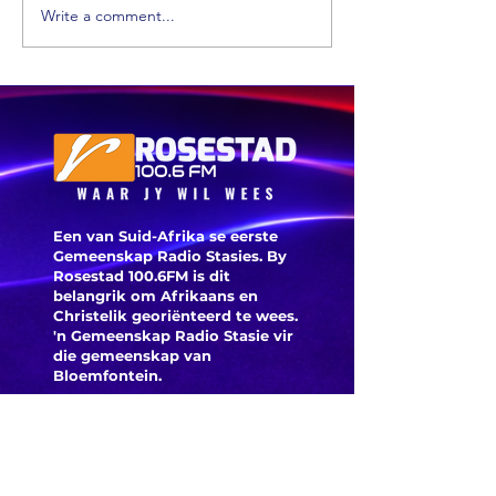
Write a comment...
Xhariep kry
eers in 2031 'n
nuwe
munisipaliteit
‘ANC-
burgeme
is deegl
Een van Suid-Afrika se eerste
Gemeenskap Radio Stasies. By
Rosestad 100.6FM is dit
belangrik om Afrikaans en
Christelik georiënteerd te
wees.
'n Gemeenskap Radio Stasie vir
die gemeenskap van
Bloemfontein.
Maak
Kontak