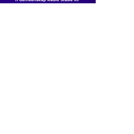
die gemeenskap van
Bloemfontein.
Maak
Kontak
Besoek ons
KORT PAAIE
> ADVERTEER OP ROSESTAD
> PROGRAMSKEDULE