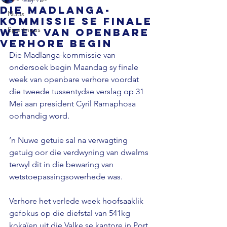
Die Madlanga-
Nuus
kommissie se finale
Sportnuus
week van openbare
verhore begin
Die Madlanga-kommissie van 
ondersoek begin Maandag sy finale 
week van openbare verhore voordat 
die tweede tussentydse verslag op 31 
Mei aan president Cyril Ramaphosa 
oorhandig word. 
’n Nuwe getuie sal na verwagting 
getuig oor die verdwyning van dwelms 
terwyl dit in die bewaring van 
wetstoepassingsowerhede was. 
Verhore het verlede week hoofsaaklik 
gefokus op die diefstal van 541kg 
kokaïen uit die Valke se kantore in Port 