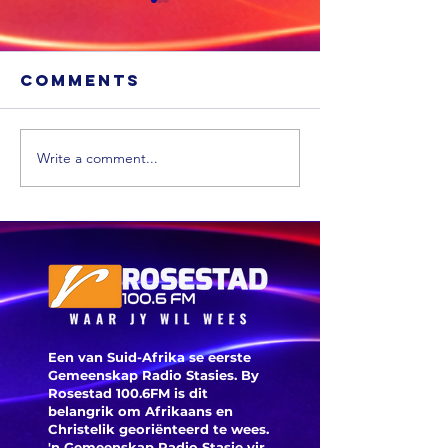
Comments
Write a comment...
Sneeu word
'n Ligte
in
aardbew
bergagtige
tref We
dele van die
VS verwag
Een van Suid-Afrika se eerste
Gemeenskap Radio Stasies. By
Rosestad 100.6FM is dit
belangrik om Afrikaans en
Christelik georiënteerd te
wees.
'n Gemeenskap Radio Stasie vir