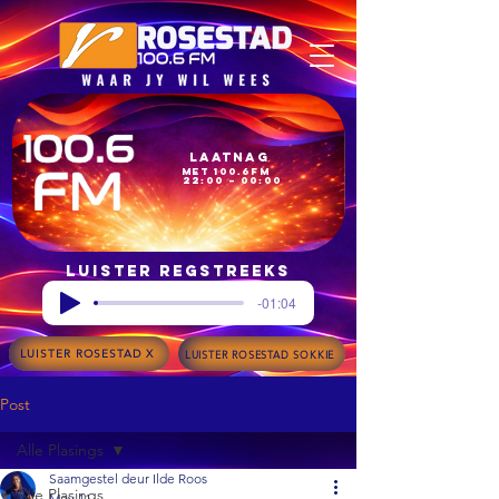
Laatnag
met 100.6FM
22:00 – 00:00
Luister regstreeks
-01:04
LUISTER ROSESTAD X
LUISTER ROSESTAD SOKKIE
Post
Alle Plasings
Saamgestel deur Ilde Roos
Alle Plasings
May 11