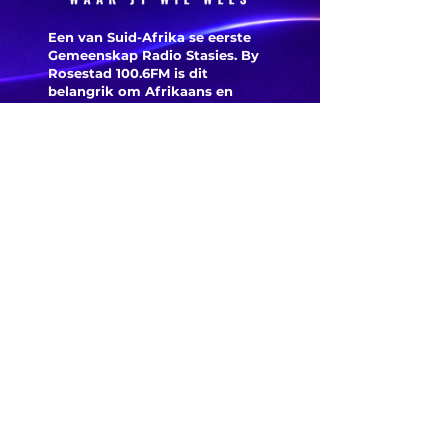
Een van Suid-Afrika se eerste
Gemeenskap Radio Stasies. By
Rosestad 100.6FM is dit
belangrik om Afrikaans en
Christelik georiënteerd te
wees.
'n Gemeenskap Radio Stasie vir
die gemeenskap van
Bloemfontein.
Maak
Kontak
Besoek ons