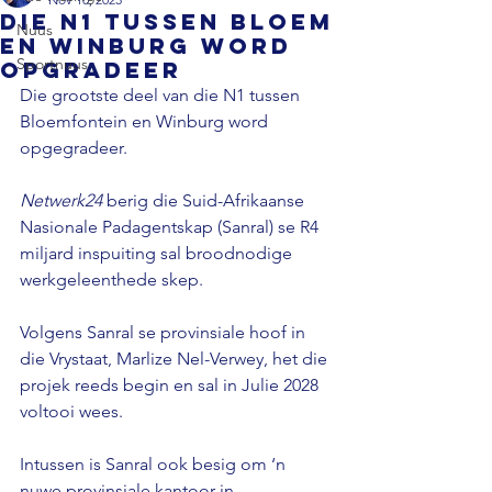
Die N1 tussen Bloem
Nuus
en Winburg word
Sportnuus
opgradeer
Die grootste deel van die N1 tussen 
Bloemfontein en Winburg word 
opgegradeer. 
Netwerk24
 berig die Suid-Afrikaanse 
Nasionale Padagentskap (Sanral) se R4 
miljard inspuiting sal broodnodige 
werkgeleenthede skep. 
Volgens Sanral se provinsiale hoof in 
die Vrystaat, Marlize Nel-Verwey, het die 
projek reeds begin en sal in Julie 2028 
voltooi wees.
Intussen is Sanral ook besig om ‘n 
nuwe provinsiale kantoor in 