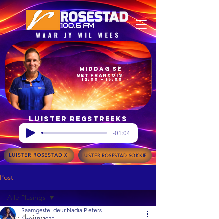
Middag Sê
met Francois
12:00 – 15:00
Luister regstreeks
-01:04
LUISTER ROSESTAD X
LUISTER ROSESTAD SOKKIE
Post
Alle Plasings
Saamgestel deur Nadia Pieters
Alle Plasings
Nov 10, 2025