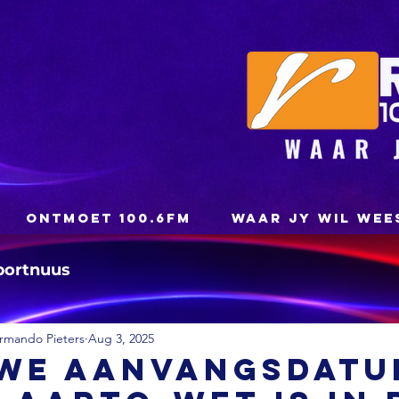
ONTMOET 100.6FM
WAAR JY WIL WEE
portnuus
rmando Pieters
Aug 3, 2025
uwe aanvangsdatu