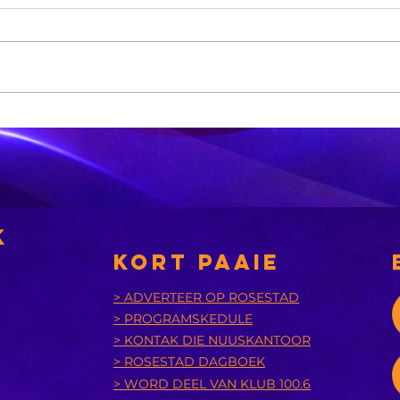
Xhariep kry
eers in 2031 'n
nuwe
nsies
munisipaliteit
‘A
bu
k
is
KORT PAAIE
> ADVERTEER OP ROSESTAD
> PROGRAMSKEDULE
> KONTAK DIE NUUSKANTOOR
> ROSESTAD DAGBOEK
> WORD DEEL VAN KLUB 100.6