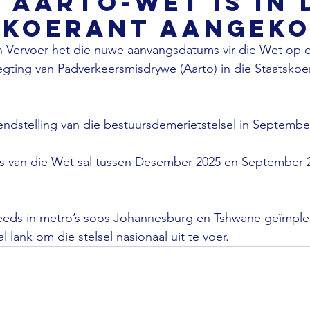
e Aarto-Wet is in 
skoerant aangeko
 Vervoer het die nuwe aanvangsdatums vir die Wet op d
gting van Padverkeersmisdrywe (Aarto) in die Staatskoe
endstelling van die bestuursdemerietstelsel in September
gs van die Wet sal tussen Desember 2025 en September 2
s reeds in metro’s soos Johannesburg en Tshwane geïmpl
l lank om die stelsel nasionaal uit te voer.