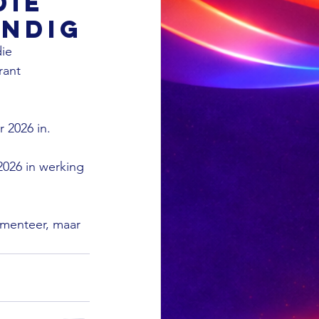
die
ndig
ie 
rant 
 2026 in.

026 in werking 
ementeer, maar 