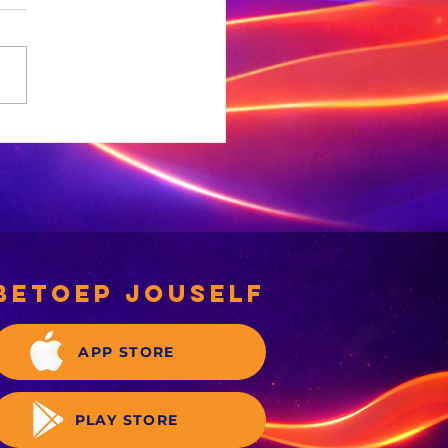
NC-
rgemeesterskandidate
 deeglik gekeur’
betoep jouself
APP STORE
PLAY STORE