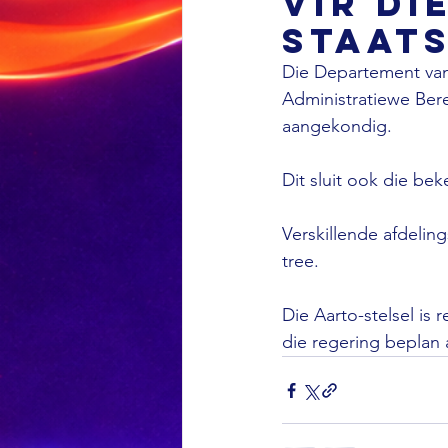
vir di
Staat
Die Departement van
Administratiewe Bere
aangekondig.

Dit sluit ook die bek
Verskillende afdelin
tree.

Die Aarto-stelsel i
die regering beplan a