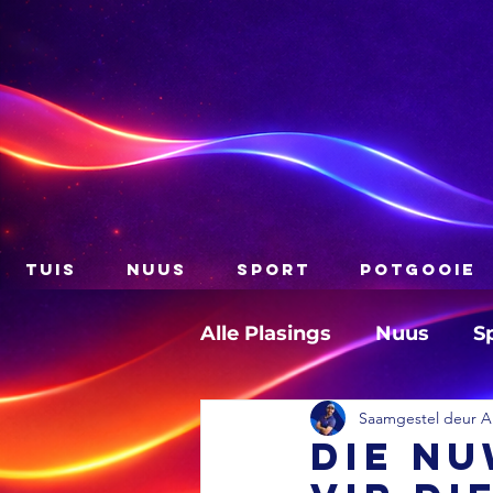
TUIS
NUUS
SPORT
POTGOOIE
Alle Plasings
Nuus
S
Saamgestel deur A
Die n