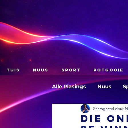
TUIS
NUUS
SPORT
POTGOOIE
Alle Plasings
Nuus
S
Saamgestel deur Na
Die o