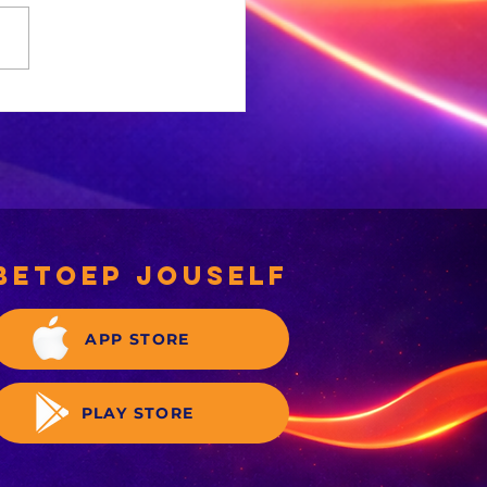
NC-
rgemeesterskandidate
 deeglik gekeur’
betoep jouself
APP STORE
PLAY STORE