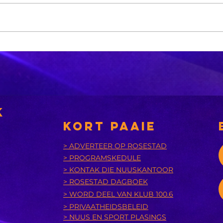
Xhariep kry
eers in 2031 'n
nuwe
nsies
munisipaliteit
‘A
bu
k
is
KORT PAAIE
> ADVERTEER OP ROSESTAD
> PROGRAMSKEDULE
> KONTAK DIE NUUSKANTOOR
> ROSESTAD DAGBOEK
> WORD DEEL VAN KLUB 100.6
> PRIVAATHEIDSBELEID
> NUUS EN SPORT PLASINGS