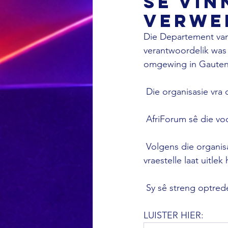
se vi
verwe
Die Departement van
verantwoordelik was v
omgewing in Gauteng
 Die organisasie vra
 AfriForum sê die vo
 Volgens die organisasie se hoof van kultuursake, Alana Bailey, misbruik persone wat 
vraestelle laat uitle
 Sy sê streng optre
LUISTER HIER: