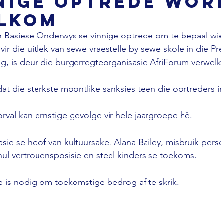
nnige optrede wor
lkom
 Basiese Onderwys se vinnige optrede om te bepaal wi
ir die uitlek van sewe vraestelle by sewe skole in die Pr
, is deur die burgerregteorganisasie AfriForum verwel
 dat die sterkste moontlike sanksies teen die oortreders 
orval kan ernstige gevolge vir hele jaargroepe hê.
k hul vertrouensposisie en steel kinders se toekoms.
de is nodig om toekomstige bedrog af te skrik.