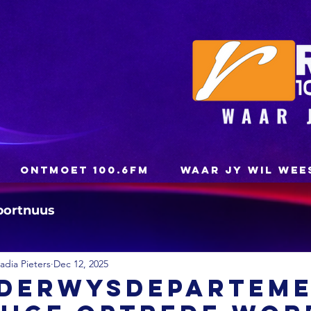
ONTMOET 100.6FM
WAAR JY WIL WEE
portnuus
dia Pieters
Dec 12, 2025
nderwysdepartem