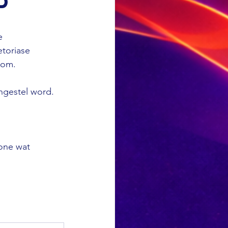
d
e 
etoriase 
kom.
ingestel word.