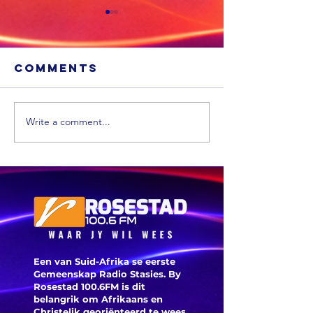
Comments
Write a comment...
Xhariep kry
eers in 2031 'n
nuwe
munisipaliteit
‘ANC-
burgeme
is deegl
Een van Suid-Afrika se eerste
Gemeenskap Radio Stasies. By
Rosestad 100.6FM is dit
belangrik om Afrikaans en
Christelik georiënteerd te
wees.