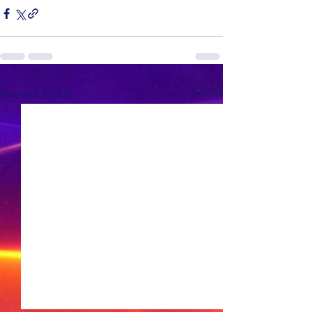
See All
Recent Posts