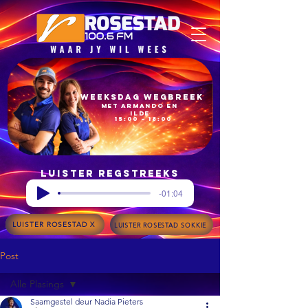
Weeksdag Wegbreek
met Armando en
Ilde
15:00 – 18:00
Luister regstreeks
-01:04
LUISTER ROSESTAD X
LUISTER ROSESTAD SOKKIE
Post
Alle Plasings
Saamgestel deur Nadia Pieters