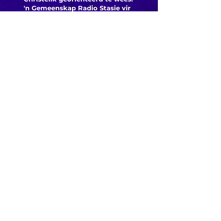
'n Gemeenskap Radio Stasie vir
die gemeenskap van
Bloemfontein.
Maak
Kontak
Besoek ons
KORT PAAIE
> ADVERTEER OP ROSESTAD