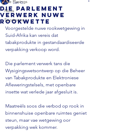
Alle Plasings
Jan 12
Die parlement
Nuus
verwerk nuwe
Sportnuus
rookwette
Voorgestelde nuwe rookwetgewing in 
Suid-Afrika kan vereis dat 
tabakprodukte in gestandaardiseerde 
verpakking verkoop word.
Die parlement verwerk tans die 
Wysigingswetsontwerp op die Beheer 
van Tabakprodukte en Elektroniese 
Afleweringstelsels, met openbare 
insette wat verlede jaar afgesluit is.
Maatreëls soos die verbod op rook in 
binnenshuise openbare ruimtes geniet 
steun, maar vae wetgewing oor 
verpakking wek kommer.