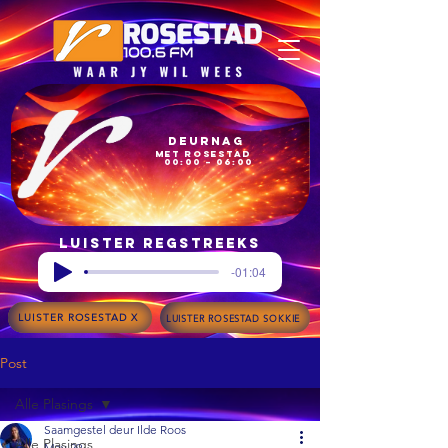
Deurnag
met Rosestad
00:00 – 06:00
Luister regstreeks
-01:04
LUISTER ROSESTAD X
LUISTER ROSESTAD SOKKIE
Post
Alle Plasings
Saamgestel deur Ilde Roos
Alle Plasings
May 29