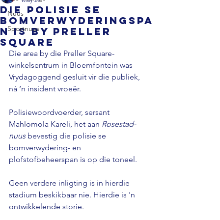
Die polisie se
Nuus
bomverwyderingspa
Sportnuus
n is by Preller
Square
Die area by die Preller Square-
winkelsentrum in Bloemfontein was 
Vrydagoggend gesluit vir die publiek, 
ná ‘n insident vroeër. 
Polisiewoordvoerder, sersant 
Mahlomola Kareli, het aan 
Rosestad-
nuus 
bevestig die polisie se 
bomverwydering- en 
plofstofbeheerspan is op die toneel. 
Geen verdere inligting is in hierdie 
stadium beskikbaar nie. Hierdie is 'n 
ontwikkelende storie.