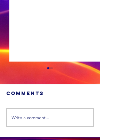
Comments
Write a comment...
'n Suid-
Afrikaanse
Die
dokter maak
Ossewab