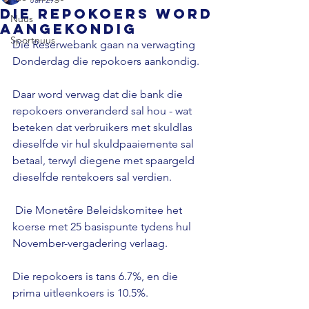
Die repokoers word
Nuus
aangekondig
Sportnuus
Die Reserwebank gaan na verwagting 
Donderdag die repokoers aankondig. 
Daar word verwag dat die bank die 
repokoers onveranderd sal hou - wat 
beteken dat verbruikers met skuldlas 
dieselfde vir hul skuldpaaiemente sal 
betaal, terwyl diegene met spaargeld 
dieselfde rentekoers sal verdien.
 Die Monetêre Beleidskomitee het 
koerse met 25 basispunte tydens hul 
November-vergadering verlaag. 
Die repokoers is tans 6.7%, en die 
prima uitleenkoers is 10.5%. 