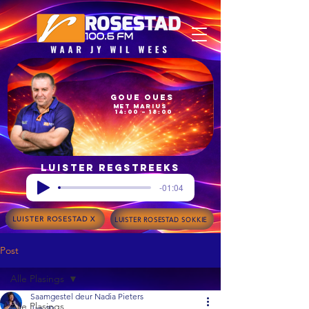
Goue Oues
met Marius
14:00 – 18:00
Luister regstreeks
-01:04
LUISTER ROSESTAD X
LUISTER ROSESTAD SOKKIE
Post
Alle Plasings
Saamgestel deur Nadia Pieters
Alle Plasings
Jan 29