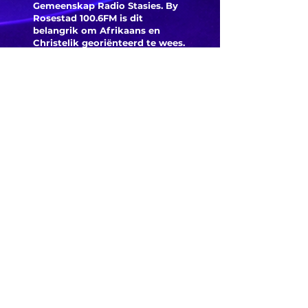
Gemeenskap Radio Stasies. By
Rosestad 100.6FM is dit
belangrik om Afrikaans en
Christelik georiënteerd te
wees.
'n Gemeenskap Radio Stasie vir
die gemeenskap van
Bloemfontein.
Maak
Kontak
Besoek ons