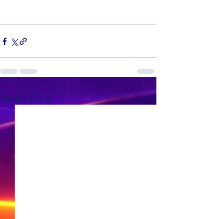
See All
Recent Posts