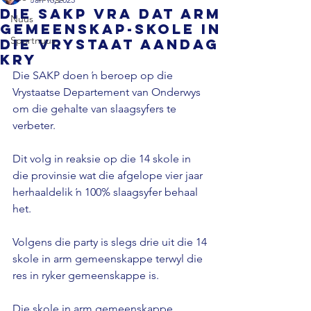
Die SAKP vra dat arm
Nuus
gemeenskap-skole in
Sportnuus
die Vrystaat aandag
kry
Die SAKP doen ŉ beroep op die 
Vrystaatse Departement van Onderwys 
om die gehalte van slaagsyfers te 
verbeter.

Dit volg in reaksie op die 14 skole in 
die provinsie wat die afgelope vier jaar 
herhaaldelik ŉ 100% slaagsyfer behaal 
het.

Volgens die party is slegs drie uit die 14 
skole in arm gemeenskappe terwyl die 
res in ryker gemeenskappe is.

Die skole in arm gemeenskappe 