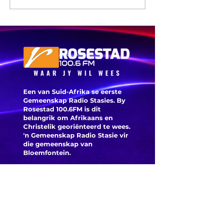
tussen
Seeland
Malema en ‘n
raadsli
ANC-LP
woon ‘n
vergade
vanuit 
badkame
Een van Suid-Afrika se eerste
Gemeenskap Radio Stasies. By
Rosestad 100.6FM is dit
belangrik om Afrikaans en
Christelik georiënteerd te
wees.
'n Gemeenskap Radio Stasie vir
die gemeenskap van
Bloemfontein.
Maak
Kontak