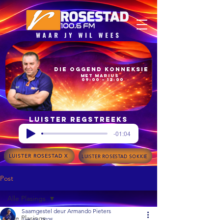
Die Oggend Konneksie
met Marius
09:00 – 12:00
Luister regstreeks
-01:04
LUISTER ROSESTAD X
LUISTER ROSESTAD SOKKIE
Post
Alle Plasings
Saamgestel deur Armando Pieters
Alle Plasings
Jan 16, 2025