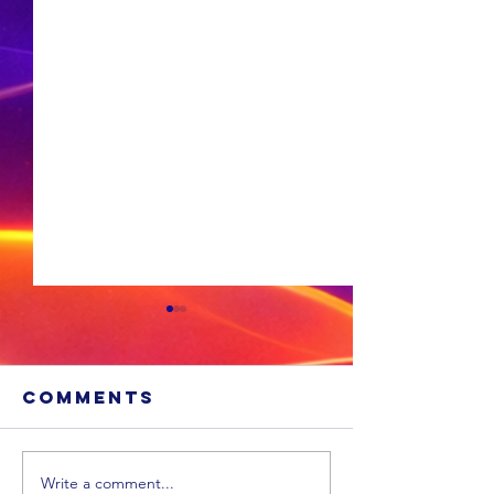
Comments
Write a comment...
Vonke spat
‘n Nieu-